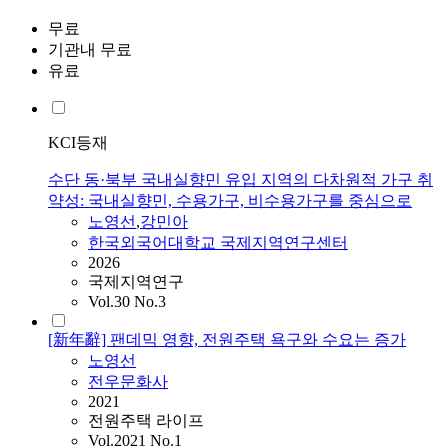
무료
기관내 무료
유료
KCI등재
수단 동·북부 국내실향민 유입 지역의 다차원적 가구 취
약성: 국내실향민, 수용가구, 비수용가구를 중심으로
노영선
,
강민아
한국외국어대학교 국제지역연구센터
2026
국제지역연구
Vol.30 No.3
[新年辭] 팬데믹 영향, 전원주택 욕구와 수요는 증가
노영선
전우문화사
2021
전원주택 라이프
Vol.2021 No.1