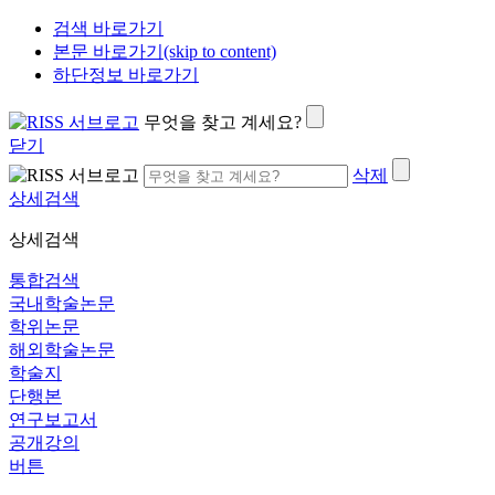
검색 바로가기
본문 바로가기(skip to content)
하단정보 바로가기
무엇을 찾고 계세요?
닫기
삭제
상세검색
상세검색
통합검색
국내학술논문
학위논문
해외학술논문
학술지
단행본
연구보고서
공개강의
버튼