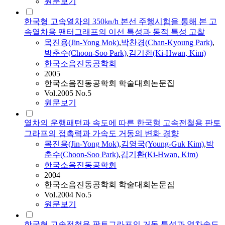
원문보기
한국형 고속열차의 350㎞/h 본선 주행시험을 통해 본 고
속열차용 팬터그래프의 이선 특성과 동적 특성 고찰
목진용
(
Jin-Yong
Mok
)
,
박찬경(Chan-Kyoung Park)
,
박춘수(Choon-Soo Park)
,
김기환(Ki-Hwan, Kim)
한국소음진동공학회
2005
한국소음진동공학회 학술대회논문집
Vol.2005 No.5
원문보기
열차의 운행패턴과 속도에 따른 한국형 고속전철용 판토
그라프의 접촉력과 가속도 거동의 변화 경향
목진용
(
Jin-Yong
Mok
)
,
김영국(Young-Guk Kim)
,
박
춘수(Choon-Soo Park)
,
김기환(Ki-Hwan, Kim)
한국소음진동공학회
2004
한국소음진동공학회 학술대회논문집
Vol.2004 No.5
원문보기
한국형 고속전철용 판토그라프의 거동 특성과 열차속도