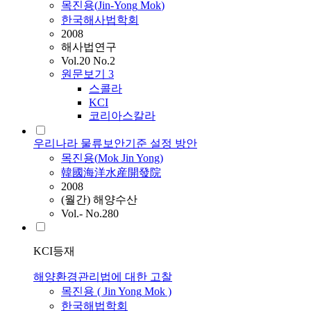
목진용
(
Jin-Yong
Mok
)
한국해사법학회
2008
해사법연구
Vol.20 No.2
원문보기
3
스콜라
KCI
코리아스칼라
우리나라 물류보안기준 설정 방안
목진용
(
Mok
Jin
Yong
)
韓國海洋水産開發院
2008
(월간) 해양수산
Vol.- No.280
KCI등재
해양환경관리법에 대한 고찰
목진용
(
Jin
Yong
Mok
)
한국해법학회