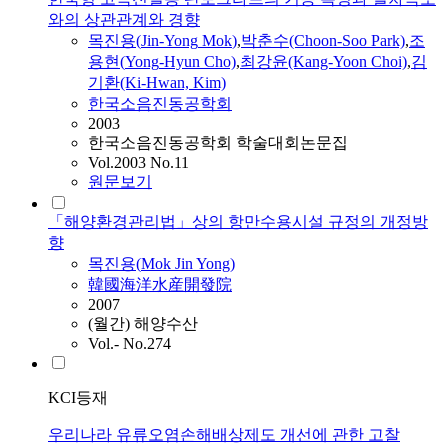
와의 상관관계와 경향
목진용
(
Jin-Yong
Mok
)
,
박춘수(Choon-Soo Park)
,
조
용현(
Yong
-Hyun Cho)
,
최강윤(Kang-Yoon Choi)
,
김
기환(Ki-Hwan, Kim)
한국소음진동공학회
2003
한국소음진동공학회 학술대회논문집
Vol.2003 No.11
원문보기
「해양환경관리법」상의 항만수용시설 규정의 개정방
향
목진용
(
Mok
Jin
Yong
)
韓國海洋水産開發院
2007
(월간) 해양수산
Vol.- No.274
KCI등재
우리나라 유류오염손해배상제도 개선에 관한 고찰