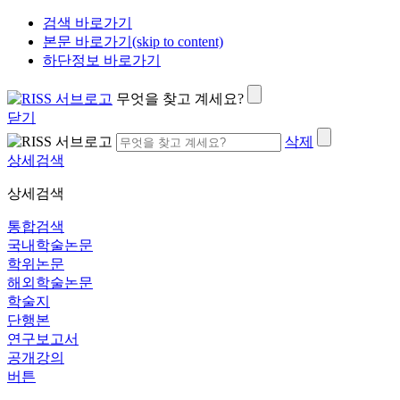
검색 바로가기
본문 바로가기(skip to content)
하단정보 바로가기
무엇을 찾고 계세요?
닫기
삭제
상세검색
상세검색
통합검색
국내학술논문
학위논문
해외학술논문
학술지
단행본
연구보고서
공개강의
버튼