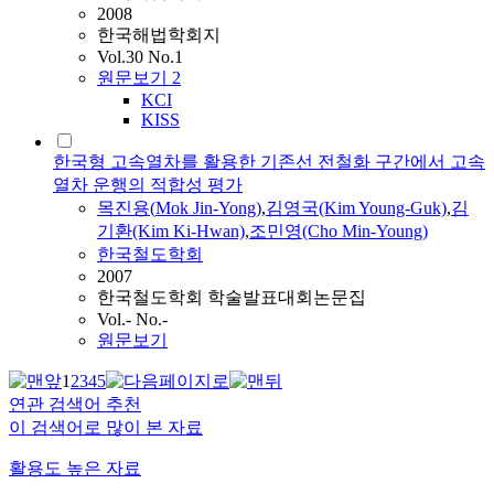
2008
한국해법학회지
Vol.30 No.1
원문보기
2
KCI
KISS
한국형 고속열차를 활용한 기존선 전철화 구간에서 고속
열차 운행의 적합성 평가
목진용
(
Mok
Jin-Yong
)
,
김영국(Kim Young-Guk)
,
김
기환(Kim Ki-Hwan)
,
조민영(Cho Min-Young)
한국철도학회
2007
한국철도학회 학술발표대회논문집
Vol.- No.-
원문보기
1
2
3
4
5
연관 검색어 추천
이 검색어로 많이 본 자료
활용도 높은 자료