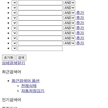
추가
추가
추가
추가
추가
추가
추가
상세검색닫기
최근검색어
최근검색어 옵션
전체삭제
자동저장끄기
인기검색어