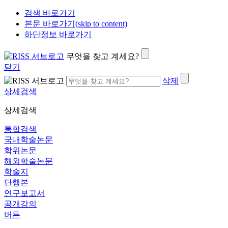
검색 바로가기
본문 바로가기(skip to content)
하단정보 바로가기
무엇을 찾고 계세요?
닫기
삭제
상세검색
상세검색
통합검색
국내학술논문
학위논문
해외학술논문
학술지
단행본
연구보고서
공개강의
버튼