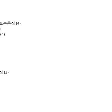
표논문집
(4)
)
(4)
집
(2)