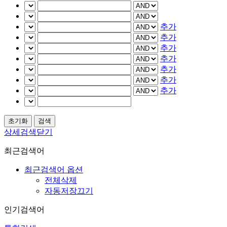
추가
추가
추가
추가
추가
추가
추가
상세검색닫기
최근검색어
최근검색어 옵션
전체삭제
자동저장끄기
인기검색어