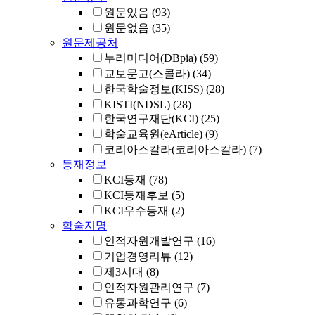
원문있음
(93)
원문없음
(35)
원문제공처
누리미디어(DBpia)
(59)
교보문고(스콜라)
(34)
한국학술정보(KISS)
(28)
KISTI(NDSL)
(28)
한국연구재단(KCI)
(25)
학술교육원(eArticle)
(9)
코리아스칼라(코리아스칼라)
(7)
등재정보
KCI등재
(78)
KCI등재후보
(5)
KCI우수등재
(2)
학술지명
인적자원개발연구
(16)
기업경영리뷰
(12)
제3시대
(8)
인적자원관리연구
(7)
유통과학연구
(6)