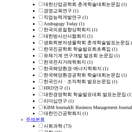
대한산업공학회 춘계학술대회논문집
(1)
경영교육연구
(1)
직업능력개발연구
(1)
Andragogy Today
(1)
한국의료질향상학회지
(1)
대한방사선사협회지
(1)
생화학분자생물학회 춘계학술발표논문집
한국진공학회 학술발표회초록집
(1)
유체기계 연구개발 발표회 논문집
(1)
한국전자거래학회지
(1)
한국해양환경·에너지학회지
(1)
한국해양환경공학회 학술대회논문집
(1)
한국인사ㆍ조직학회 발표논문집
(1)
HRD연구
(1)
대한경영학회 학술발표대회 발표논문집
(1
리더십연구
(1)
KBM Journal(K Business Management Journal
대한인간공학회지
(1)
주제분류
사회과학
(73)