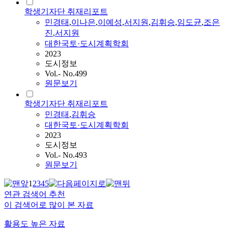
학생기자단 취재리포트
민경태
,
이나은
,
이예성
,
서지원
,
김휘승
,
임도균
,
조은
진
,
서지원
대한국토·도시계획학회
2023
도시정보
Vol.- No.499
원문보기
학생기자단 취재리포트
민경태
,
김휘승
대한국토·도시계획학회
2023
도시정보
Vol.- No.493
원문보기
1
2
3
4
5
연관 검색어 추천
이 검색어로 많이 본 자료
활용도 높은 자료