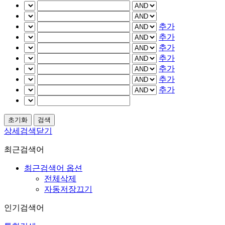
추가
추가
추가
추가
추가
추가
추가
상세검색닫기
최근검색어
최근검색어 옵션
전체삭제
자동저장끄기
인기검색어