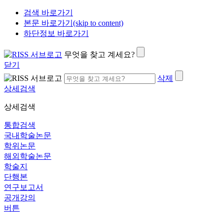
검색 바로가기
본문 바로가기(skip to content)
하단정보 바로가기
무엇을 찾고 계세요?
닫기
삭제
상세검색
상세검색
통합검색
국내학술논문
학위논문
해외학술논문
학술지
단행본
연구보고서
공개강의
버튼