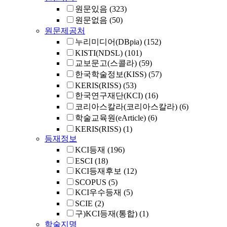
원문있음
(323)
원문없음
(50)
원문제공처
누리미디어(DBpia)
(152)
KISTI(NDSL)
(101)
교보문고(스콜라)
(59)
한국학술정보(KISS)
(57)
KERIS(RISS)
(53)
한국연구재단(KCI)
(16)
코리아스칼라(코리아스칼라)
(6)
학술교육원(eArticle)
(6)
KERIS(RISS)
(1)
등재정보
KCI등재
(196)
ESCI
(18)
KCI등재후보
(12)
SCOPUS
(5)
KCI우수등재
(5)
SCIE
(2)
구)KCI등재(통합)
(1)
학술지명