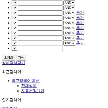
추가
추가
추가
추가
추가
추가
추가
상세검색닫기
최근검색어
최근검색어 옵션
전체삭제
자동저장끄기
인기검색어