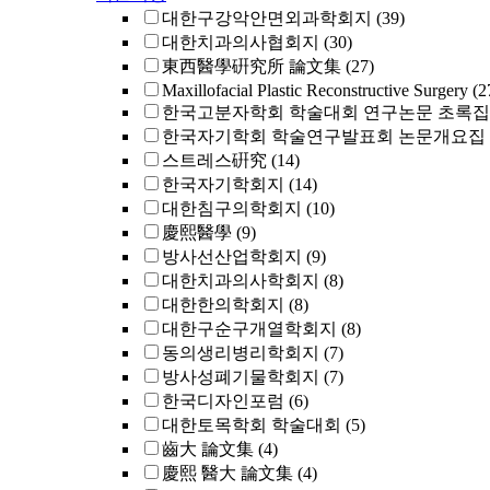
대한구강악안면외과학회지
(39)
대한치과의사협회지
(30)
東西醫學硏究所 論文集
(27)
Maxillofacial Plastic Reconstructive Surgery
(2
한국고분자학회 학술대회 연구논문 초록집
한국자기학회 학술연구발표회 논문개요집
스트레스硏究
(14)
한국자기학회지
(14)
대한침구의학회지
(10)
慶熙醫學
(9)
방사선산업학회지
(9)
대한치과의사학회지
(8)
대한한의학회지
(8)
대한구순구개열학회지
(8)
동의생리병리학회지
(7)
방사성폐기물학회지
(7)
한국디자인포럼
(6)
대한토목학회 학술대회
(5)
齒大 論文集
(4)
慶熙 醫大 論文集
(4)