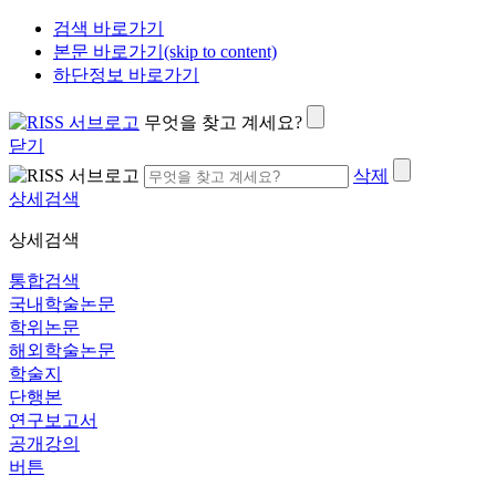
검색 바로가기
본문 바로가기(skip to content)
하단정보 바로가기
무엇을 찾고 계세요?
닫기
삭제
상세검색
상세검색
통합검색
국내학술논문
학위논문
해외학술논문
학술지
단행본
연구보고서
공개강의
버튼