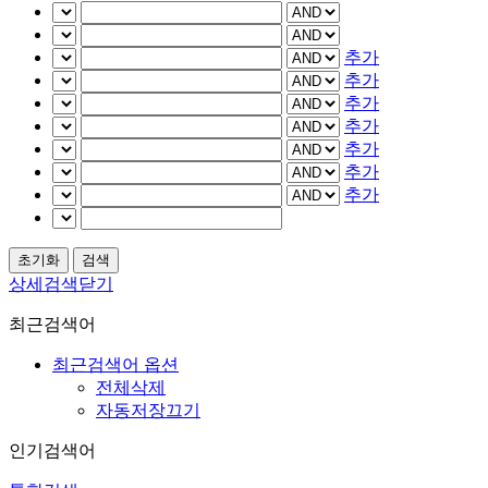
추가
추가
추가
추가
추가
추가
추가
상세검색닫기
최근검색어
최근검색어 옵션
전체삭제
자동저장끄기
인기검색어