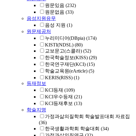
원문있음
(232)
원문없음
(33)
음성지원유무
음성 지원
(1)
원문제공처
누리미디어(DBpia)
(174)
KISTI(NDSL)
(80)
교보문고(스콜라)
(52)
한국학술정보(KISS)
(29)
한국연구재단(KCI)
(15)
학술교육원(eArticle)
(5)
KERIS(RISS)
(1)
등재정보
KCI등재
(109)
KCI우수등재
(21)
KCI등재후보
(13)
학술지명
가정과삶의질학회 학술발표대회 자료집
(36)
한국생활과학회 학술대회
(34)
가정과삶의질연구
(32)