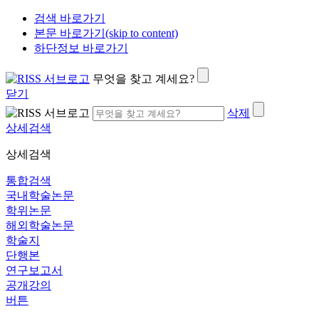
검색 바로가기
본문 바로가기(skip to content)
하단정보 바로가기
무엇을 찾고 계세요?
닫기
삭제
상세검색
상세검색
통합검색
국내학술논문
학위논문
해외학술논문
학술지
단행본
연구보고서
공개강의
버튼