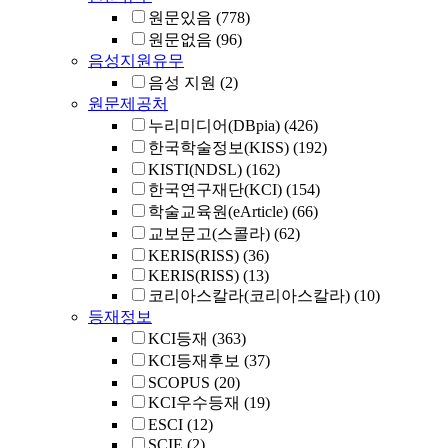
원문있음
(778)
원문없음
(96)
음성지원유무
음성 지원
(2)
원문제공처
누리미디어(DBpia)
(426)
한국학술정보(KISS)
(192)
KISTI(NDSL)
(162)
한국연구재단(KCI)
(154)
학술교육원(eArticle)
(66)
교보문고(스콜라)
(62)
KERIS(RISS)
(36)
KERIS(RISS)
(13)
코리아스칼라(코리아스칼라)
(10)
등재정보
KCI등재
(363)
KCI등재후보
(37)
SCOPUS
(20)
KCI우수등재
(19)
ESCI
(12)
SCIE
(2)