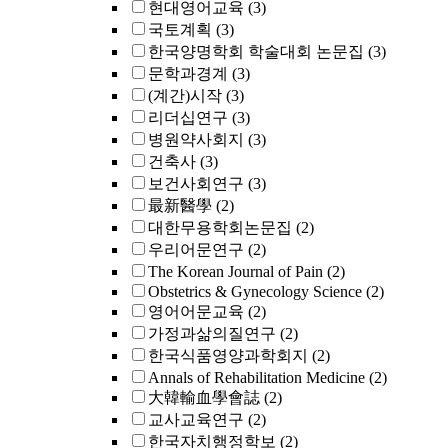
현대영어교육
(3)
국토계획
(3)
한국양명학회 학술대회 논문집
(3)
문학과경계
(3)
(계간)시작
(3)
리더십연구
(3)
병원약사회지
(3)
건축사
(3)
보건사회연구
(3)
最新醫學
(2)
대한무용학회논문집
(2)
우리어문연구
(2)
The Korean Journal of Pain
(2)
Obstetrics & Gynecology Science
(2)
영어어문교육
(2)
가정과삶의질연구
(2)
한국식품영양과학회지
(2)
Annals of Rehabilitation Medicine
(2)
大韓輸血學會誌
(2)
교사교육연구
(2)
한국자치행정학보
(2)