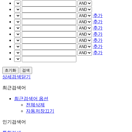
추가
추가
추가
추가
추가
추가
추가
상세검색닫기
최근검색어
최근검색어 옵션
전체삭제
자동저장끄기
인기검색어