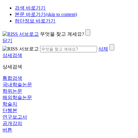
검색 바로가기
본문 바로가기(skip to content)
하단정보 바로가기
무엇을 찾고 계세요?
닫기
삭제
상세검색
상세검색
통합검색
국내학술논문
학위논문
해외학술논문
학술지
단행본
연구보고서
공개강의
버튼