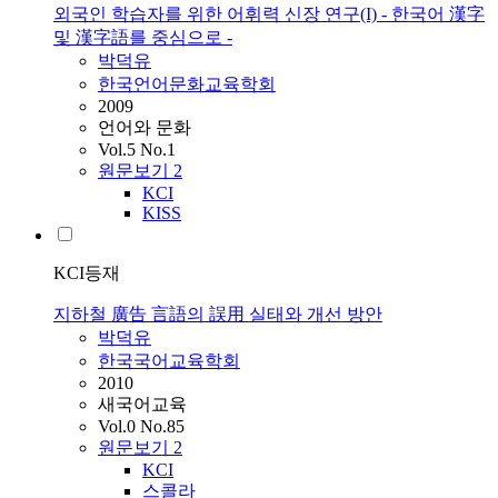
외국인 학습자를 위한 어휘력 신장 연구(I) - 한국어 漢字
및 漢字語를 중심으로 -
박덕유
한국언어문화교육학회
2009
언어와 문화
Vol.5 No.1
원문보기
2
KCI
KISS
KCI등재
지하철 廣告 言語의 誤用 실태와 개선 방안
박덕유
한국국어교육학회
2010
새국어교육
Vol.0 No.85
원문보기
2
KCI
스콜라