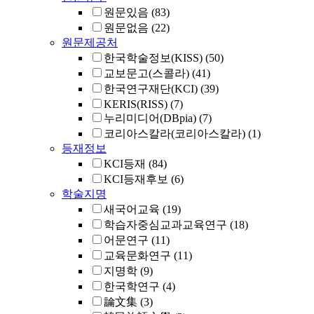
원문있음
(83)
원문없음
(22)
원문제공처
한국학술정보(KISS)
(50)
교보문고(스콜라)
(41)
한국연구재단(KCI)
(39)
KERIS(RISS)
(7)
누리미디어(DBpia)
(7)
코리아스칼라(코리아스칼라)
(1)
등재정보
KCI등재
(84)
KCI등재후보
(6)
학술지명
새국어교육
(19)
학습자중심교과교육연구
(18)
어문연구
(11)
교육문화연구
(11)
지명학
(9)
한국학연구
(4)
論文集
(3)