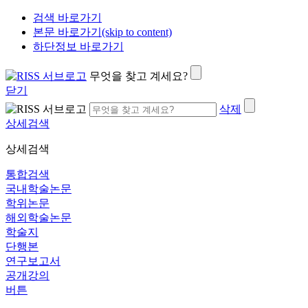
검색 바로가기
본문 바로가기(skip to content)
하단정보 바로가기
무엇을 찾고 계세요?
닫기
삭제
상세검색
상세검색
통합검색
국내학술논문
학위논문
해외학술논문
학술지
단행본
연구보고서
공개강의
버튼