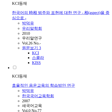
KCI등재
한국어의 時相 범주와 표현에 대한 연구 - 相(aspect)을 중
심으로 -
박덕유
우리말학회
2010
우리말연구
Vol.26 No.-
원문보기
3
KCI
스콜라
KISS
KCI등재
효율적인 음운교육의 학습방안 연구
박덕유
한국국어교육학회
2007
새국어교육
Vol.0 No.77