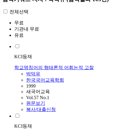
전체선택
무료
기관내 무료
유료
KCI등재
학교명칭어의 형태론적 어휘논적 고찰
박덕유
한국국어교육학회
1999
새국어교육
Vol.57 No.1
원문보기
복사/대출신청
KCI등재