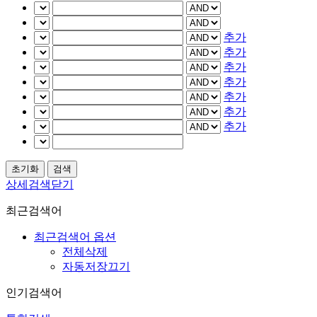
추가
추가
추가
추가
추가
추가
추가
상세검색닫기
최근검색어
최근검색어 옵션
전체삭제
자동저장끄기
인기검색어