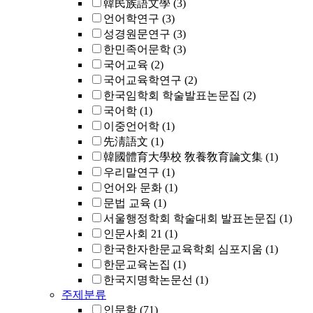
韓民族語文學
(3)
언어학연구
(3)
성경원문연구
(3)
한민족어문학
(3)
국어교육
(2)
국어교육학연구
(2)
한국임학회 학술발표논문집
(2)
국어학
(1)
이중언어학
(1)
先淸語文
(1)
韓國體育大學校 敎養敎育論文集
(1)
우리말연구
(1)
언어와 문화
(1)
문법 교육
(1)
서울행정학회 학술대회 발표논문집
(1)
인문사회 21
(1)
한국한자한문교육학회 심포지움
(1)
한문교육논집
(1)
한국지명학논문선
(1)
주제분류
인문학
(71)