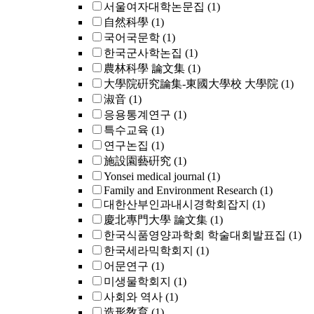
서울여자대학논문집
(1)
自然科學
(1)
국어국문학
(1)
한국군사학논집
(1)
農林科學 論文集
(1)
大學院硏究論集-東國大學校 大學院
(1)
淑音
(1)
응용통계연구
(1)
특수교육
(1)
연구논집
(1)
施設園藝硏究
(1)
Yonsei medical journal
(1)
Family and Environment Research
(1)
대한산부인과내시경학회잡지
(1)
慶北專門大學 論文集
(1)
한국식품영양과학회 학술대회발표집
(1)
한국세라믹학회지
(1)
어문연구
(1)
미생물학회지
(1)
사회와 역사
(1)
造形敎育
(1)