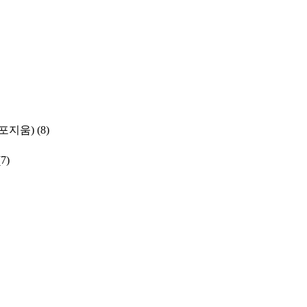
포지움)
(8)
(7)