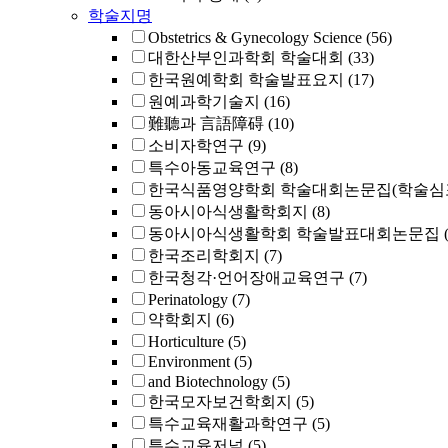
학술지명
Obstetrics & Gynecology Science
(56)
대한산부인과학회 학술대회
(33)
한국원예학회 학술발표요지
(17)
원예과학기술지
(16)
難聽과 言語障碍
(10)
소비자학연구
(9)
특수아동교육연구
(8)
한국식품영양학회 학술대회논문집(학술심
동아시아식생활학회지
(8)
동아시아식생활학회 학술발표대회논문집
한국조리학회지
(7)
한국청각·언어장애교육연구
(7)
Perinatology
(7)
약학회지
(6)
Horticulture
(5)
Environment
(5)
and Biotechnology
(5)
한국모자보건학회지
(5)
특수교육재활과학연구
(5)
특수교육저널
(5)