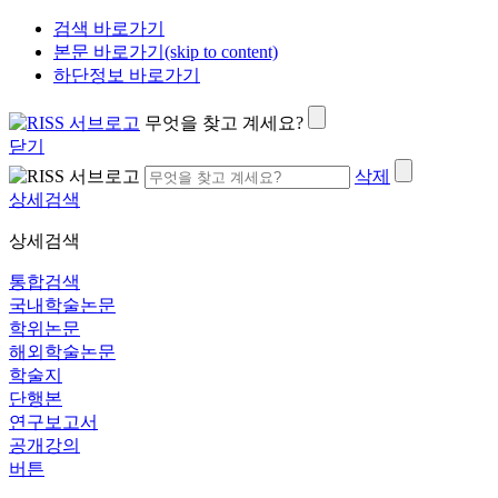
검색 바로가기
본문 바로가기(skip to content)
하단정보 바로가기
무엇을 찾고 계세요?
닫기
삭제
상세검색
상세검색
통합검색
국내학술논문
학위논문
해외학술논문
학술지
단행본
연구보고서
공개강의
버튼