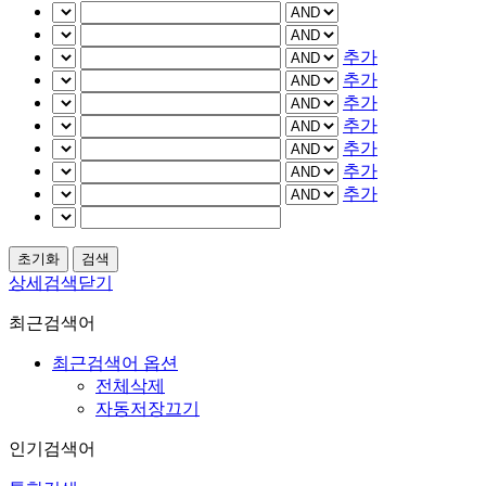
추가
추가
추가
추가
추가
추가
추가
상세검색닫기
최근검색어
최근검색어 옵션
전체삭제
자동저장끄기
인기검색어