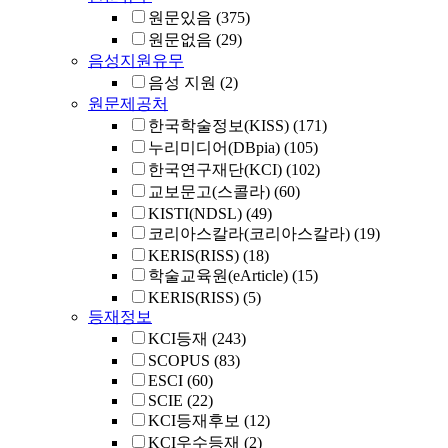
원문있음
(375)
원문없음
(29)
음성지원유무
음성 지원
(2)
원문제공처
한국학술정보(KISS)
(171)
누리미디어(DBpia)
(105)
한국연구재단(KCI)
(102)
교보문고(스콜라)
(60)
KISTI(NDSL)
(49)
코리아스칼라(코리아스칼라)
(19)
KERIS(RISS)
(18)
학술교육원(eArticle)
(15)
KERIS(RISS)
(5)
등재정보
KCI등재
(243)
SCOPUS
(83)
ESCI
(60)
SCIE
(22)
KCI등재후보
(12)
KCI우수등재
(2)