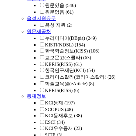
원문있음
(546)
원문없음
(61)
음성지원유무
음성 지원
(2)
원문제공처
누리미디어(DBpia)
(249)
KISTI(NDSL)
(154)
한국학술정보(KISS)
(106)
교보문고(스콜라)
(63)
KERIS(RISS)
(61)
한국연구재단(KCI)
(54)
코리아스칼라(코리아스칼라)
(26)
학술교육원(eArticle)
(8)
KERIS(RISS)
(6)
등재정보
KCI등재
(197)
SCOPUS
(48)
KCI등재후보
(38)
ESCI
(34)
KCI우수등재
(23)
SCIE
(3)