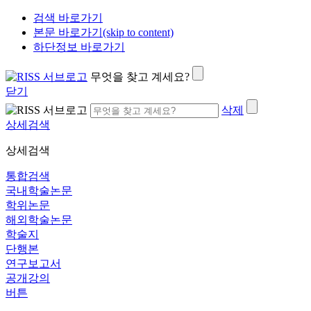
검색 바로가기
본문 바로가기(skip to content)
하단정보 바로가기
무엇을 찾고 계세요?
닫기
삭제
상세검색
상세검색
통합검색
국내학술논문
학위논문
해외학술논문
학술지
단행본
연구보고서
공개강의
버튼