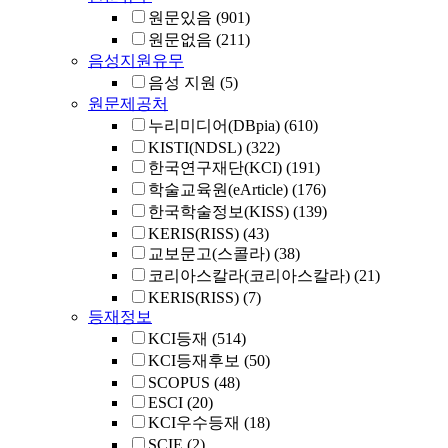
원문있음
(901)
원문없음
(211)
음성지원유무
음성 지원
(5)
원문제공처
누리미디어(DBpia)
(610)
KISTI(NDSL)
(322)
한국연구재단(KCI)
(191)
학술교육원(eArticle)
(176)
한국학술정보(KISS)
(139)
KERIS(RISS)
(43)
교보문고(스콜라)
(38)
코리아스칼라(코리아스칼라)
(21)
KERIS(RISS)
(7)
등재정보
KCI등재
(514)
KCI등재후보
(50)
SCOPUS
(48)
ESCI
(20)
KCI우수등재
(18)
SCIE
(2)