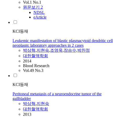
Vol.1 No.1
원문보기
2
NDSL
eArticle
KCI등재
Leukemic manifestation of blastic plasmacytoid dendritic cell
neoplasm: laboratory approaches in 2 cases
박상혁
,
지현숙
,
조영욱
,
장승수
,
박찬정
대한혈액학회
2014
Blood Research
Vol.49 No.3
KCI등재
Peritoneal metastasis of a neuroendocrine tumor of the
gallbladder
박상혁
,
지현숙
대한혈액학회
2013