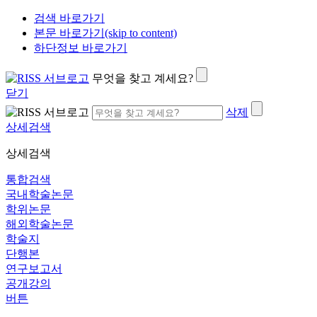
검색 바로가기
본문 바로가기(skip to content)
하단정보 바로가기
무엇을 찾고 계세요?
닫기
삭제
상세검색
상세검색
통합검색
국내학술논문
학위논문
해외학술논문
학술지
단행본
연구보고서
공개강의
버튼