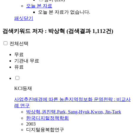
오늘 본 자료
오늘 본 자료가 없습니다.
패싯닫기
검색키워드
저자 : 박상혁
(검색결과 1,112건)
전체선택
무료
기관내 무료
유료
KCI등재
사업추진배경에 따른 농촌지역정보화 운영전락 : 비교사
례 연구
박상혁
,
권진택
,
Park, Sang-Hyuk
,
Kwon, Jin-Taek
한국디지털정책학회
2003
디지털융복합연구