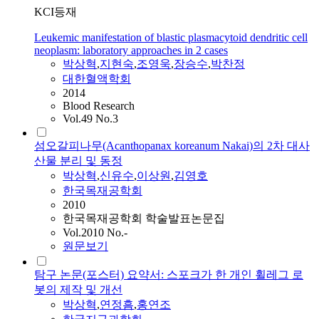
KCI등재
Leukemic manifestation of blastic plasmacytoid dendritic cell
neoplasm: laboratory approaches in 2 cases
박상혁
,
지현숙
,
조영욱
,
장승수
,
박찬정
대한혈액학회
2014
Blood Research
Vol.49 No.3
섬오갈피나무(Acanthopanax koreanum Nakai)의 2차 대사
산물 분리 및 동정
박상혁
,
신유수
,
이상원
,
김영호
한국목재공학회
2010
한국목재공학회 학술발표논문집
Vol.2010 No.-
원문보기
탐구 논문(포스터) 요약서: 스포크가 한 개인 휠레그 로
봇의 제작 및 개선
박상혁
,
연정흠
,
홍연조