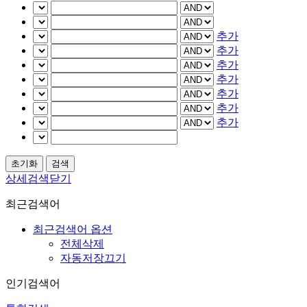
추가
추가
추가
추가
추가
추가
추가
상세검색닫기
최근검색어
최근검색어 옵션
전체삭제
자동저장끄기
인기검색어