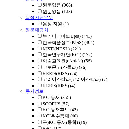
원문있음
(968)
원문없음
(133)
음성지원유무
음성 지원
(1)
원문제공처
누리미디어(DBpia)
(441)
한국학술정보(KISS)
(394)
KISTI(NDSL)
(221)
한국연구재단(KCI)
(132)
학술교육원(eArticle)
(56)
교보문고(스콜라)
(26)
KERIS(RISS)
(24)
코리아스칼라(코리아스칼라)
(7)
KERIS(RISS)
(4)
등재정보
KCI등재
(355)
SCOPUS
(57)
KCI등재후보
(42)
KCI우수등재
(40)
구)KCI등재(통합)
(19)
ESCI
(17)