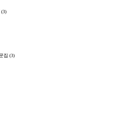
(3)
문집
(3)