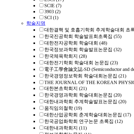
SCIE
(7)
3903
(2)
SCI
(1)
학술지명
대한결핵 및 호흡기학회 추계학술대회 초
한국진공학회 학술발표회초록집
(55)
대한전자공학회 학술대회
(48)
한국정보과학회 학술발표논문집
(32)
한국체육학회지
(28)
대한전기학회 학술대회 논문집
(23)
電子工學會論文誌-SD (Semiconductor and dev
한국경영정보학회 학술대회논문집
(21)
THE JOURNAL OF THE KOREAN PHYSI
대한본초학회지
(21)
한국경영과학회 학술대회논문집
(20)
대한내과학회 추계학술발표논문집
(20)
움직임의철학
(19)
대한산업공학회 춘계학술대회논문집
(17)
한국공업화학회 연구논문 초록집
(12)
대한내과학회지
(11)