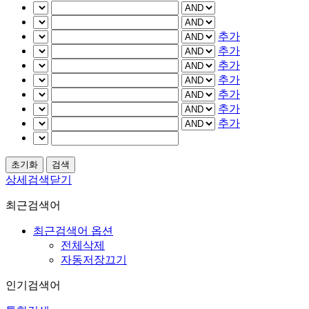
추가
추가
추가
추가
추가
추가
추가
상세검색닫기
최근검색어
최근검색어 옵션
전체삭제
자동저장끄기
인기검색어