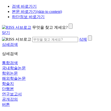
검색 바로가기
본문 바로가기(skip to content)
하단정보 바로가기
무엇을 찾고 계세요?
닫기
삭제
상세검색
상세검색
통합검색
국내학술논문
학위논문
해외학술논문
학술지
단행본
연구보고서
공개강의
버튼