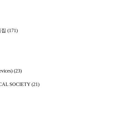
록집
(171)
ices)
(23)
CAL SOCIETY
(21)