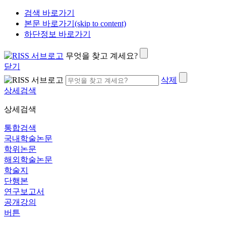
검색 바로가기
본문 바로가기(skip to content)
하단정보 바로가기
무엇을 찾고 계세요?
닫기
삭제
상세검색
상세검색
통합검색
국내학술논문
학위논문
해외학술논문
학술지
단행본
연구보고서
공개강의
버튼