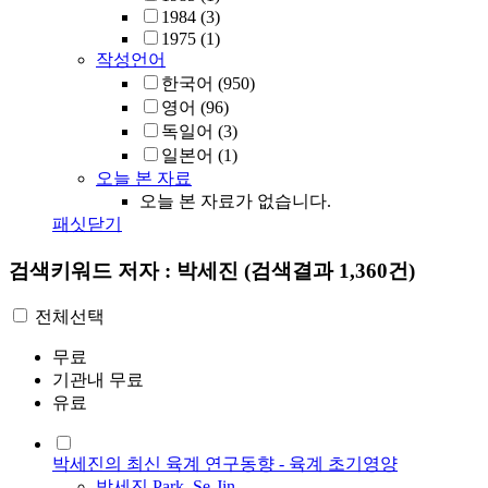
1984
(3)
1975
(1)
작성언어
한국어
(950)
영어
(96)
독일어
(3)
일본어
(1)
오늘 본 자료
오늘 본 자료가 없습니다.
패싯닫기
검색키워드
저자 : 박세진
(검색결과 1,360건)
전체선택
무료
기관내 무료
유료
박세진의 최신 육계 연구동향 - 육계 초기영양
박세진
,
Park, Se-Jin