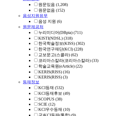
원문있음
(1,208)
원문없음
(152)
음성지원유무
음성 지원
(6)
원문제공처
누리미디어(DBpia)
(711)
KISTI(NDSL)
(318)
한국학술정보(KISS)
(302)
한국연구재단(KCI)
(228)
교보문고(스콜라)
(62)
코리아스칼라(코리아스칼라)
(33)
학술교육원(eArticle)
(22)
KERIS(RISS)
(16)
KERIS(RISS)
(3)
등재정보
KCI등재
(532)
KCI등재후보
(49)
SCOPUS
(38)
SCIE
(12)
KCI우수등재
(10)
구)KCI등재(통합)
(9)