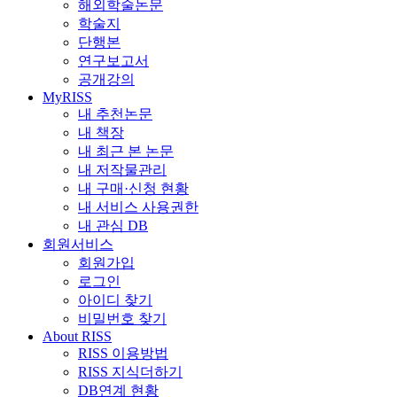
해외학술논문
학술지
단행본
연구보고서
공개강의
MyRISS
내 추천논문
내 책장
내 최근 본 논문
내 저작물관리
내 구매·신청 현황
내 서비스 사용권한
내 관심 DB
회원서비스
회원가입
로그인
아이디 찾기
비밀번호 찾기
About RISS
RISS 이용방법
RISS 지식더하기
DB연계 현황