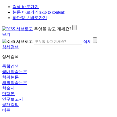
검색 바로가기
본문 바로가기(skip to content)
하단정보 바로가기
무엇을 찾고 계세요?
닫기
삭제
상세검색
상세검색
통합검색
국내학술논문
학위논문
해외학술논문
학술지
단행본
연구보고서
공개강의
버튼