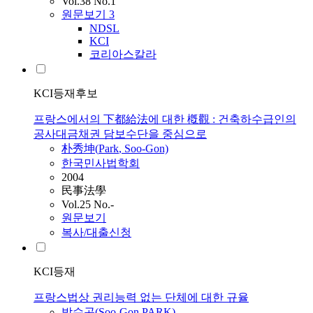
Vol.38 No.1
원문보기
3
NDSL
KCI
코리아스칼라
KCI등재후보
프랑스에서의 下都給法에 대한 槪觀 : 건축하수급인의
공사대금채권 담보수단을 중심으로
朴秀坤(
Park
, Soo-Gon)
한국민사법학회
2004
民事法學
Vol.25 No.-
원문보기
복사/대출신청
KCI등재
프랑스법상 권리능력 없는 단체에 대한 규율
박수곤
(Soo-Gon
PARK
)