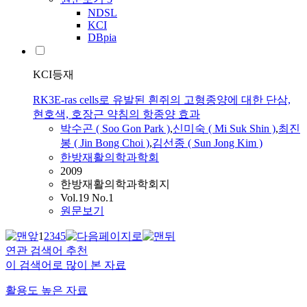
NDSL
KCI
DBpia
KCI등재
RK3E-ras cells로 유발된 흰쥐의 고형종양에 대한 단삼,
현호색, 호장근 약침의 항종양 효과
박수곤
( Soo Gon
Park
)
,
신미숙 ( Mi Suk Shin )
,
최진
봉 ( Jin Bong Choi )
,
김선종 ( Sun Jong Kim )
한방재활의학과학회
2009
한방재활의학과학회지
Vol.19 No.1
원문보기
1
2
3
4
5
연관 검색어 추천
이 검색어로 많이 본 자료
활용도 높은 자료