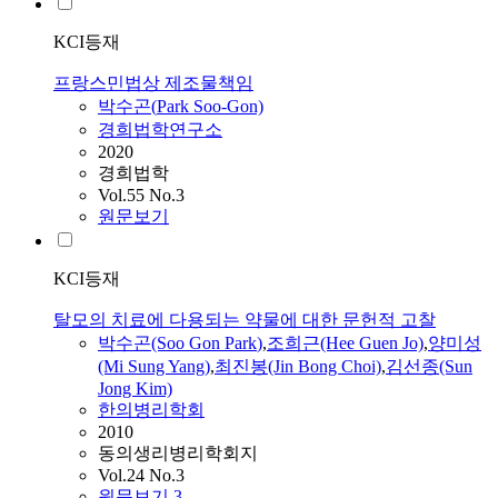
KCI등재
프랑스민법상 제조물책임
박수곤
(
Park
Soo-Gon)
경희법학연구소
2020
경희법학
Vol.55 No.3
원문보기
KCI등재
탈모의 치료에 다용되는 약물에 대한 문헌적 고찰
박수곤
(Soo Gon
Park
)
,
조희근(Hee Guen Jo)
,
양미성
(Mi Sung Yang)
,
최진봉(Jin Bong Choi)
,
김선종(Sun
Jong Kim)
한의병리학회
2010
동의생리병리학회지
Vol.24 No.3
원문보기
3