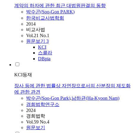
계약의 하자에 관한 최근 대법원판결의 동향
박수곤
(Soo-Gon
PARK
)
한국비교사법학회
2014
비교사법
Vol.21 No.1
원문보기
3
KCI
스콜라
DBpia
KCI등재
장사 등에 관한 법률상 자연장으로서의 산분장의 제도화
에 관한 관견
박수곤
(Soo-Gon
Park
)
,
남하균(Ha-Kyoon Nam)
경희법학연구소
2024
경희법학
Vol.59 No.4
원문보기