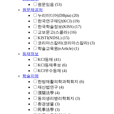
원문있음
(53)
원문제공처
누리미디어(DBpia)
(20)
한국연구재단(KCI)
(19)
한국학술정보(KISS)
(17)
교보문고(스콜라)
(16)
KISTI(NDSL)
(15)
코리아스칼라(코리아스칼라)
(3)
학술교육원(eArticle)
(1)
등재정보
KCI등재
(41)
KCI등재후보
(6)
KCI우수등재
(4)
학술지명
한방재활의학과학회지
(6)
재산법연구
(4)
漢陽法學
(4)
동의생리병리학회지
(3)
환경생물
(3)
民事法學
(3)