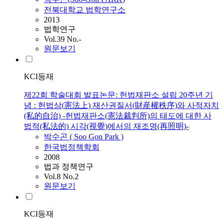
전북대학교 법학연구소
2013
법학연구
Vol.39 No.-
원문보기
KCI등재
제22회 학술대회 발표논문: 헌법재판소 설립 20주년 기
념 : 헌법상(憲法上) 재산권질서(財産權秩序)와 사적자치
(私的自治) -헌법재판소(憲法裁判所)의 태도에 대한 사
법적(私法的) 시각(視覺)에서의 재조명(再照明)-
박수곤
( Soo Gon
Park
)
한국법정책학회
2008
법과 정책연구
Vol.8 No.2
원문보기
KCI등재