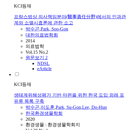
KCI등재
프랑스법상 의사책임분야(醫事責任分野)에서의 인과관
계와 소멸시효론에 관한 소고
박수곤
,
Park
, Soo-Gon
대한의료법학회
2014
의료법학
Vol.15 No.2
원문보기
2
NDSL
eArticle
KCI등재
생태계위해성평가 기반 마련을 위한 한국 도입 외래 포
유류 목록 구축
박수곤
,
이도훈
,
Park
, Su-Gon
,
Lee, Do-Hun
한국환경생물학회
2020
환경생물 : 환경생물학회지