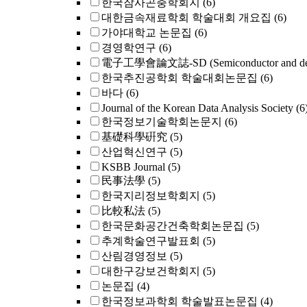
한국잠사곤충학회지
(6)
대한금속재료학회 학술대회 개요집
(6)
가야대학교 논문집
(6)
경영학연구
(6)
電子工學會論文誌-SD (Semiconductor and dev
한국추진공학회 학술대회논문집
(6)
바다
(6)
Journal of the Korean Data Analysis Society
(6
한국정보기술학회논문지
(6)
基礎科學硏究
(5)
산업혁신연구
(5)
KSBB Journal
(5)
民事法學
(5)
한국지리정보학회지
(5)
比較私法
(5)
한국문화공간건축학회논문집
(5)
추계학술연구발표회
(5)
산림경영정보
(5)
대한구강보건학회지
(5)
논문집
(4)
한국정보과학회 학술발표논문집
(4)