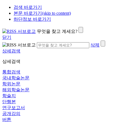
검색 바로가기
본문 바로가기(skip to content)
하단정보 바로가기
무엇을 찾고 계세요?
닫기
삭제
상세검색
상세검색
통합검색
국내학술논문
학위논문
해외학술논문
학술지
단행본
연구보고서
공개강의
버튼