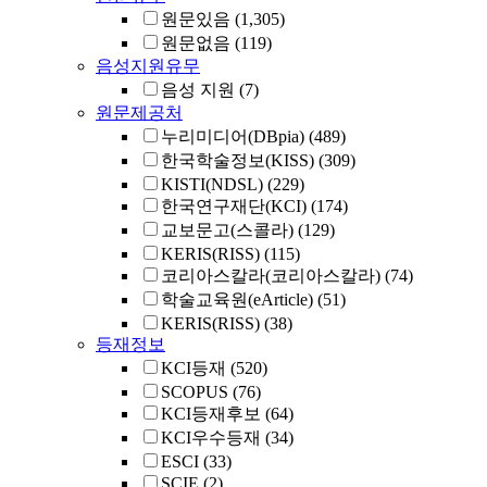
원문있음
(1,305)
원문없음
(119)
음성지원유무
음성 지원
(7)
원문제공처
누리미디어(DBpia)
(489)
한국학술정보(KISS)
(309)
KISTI(NDSL)
(229)
한국연구재단(KCI)
(174)
교보문고(스콜라)
(129)
KERIS(RISS)
(115)
코리아스칼라(코리아스칼라)
(74)
학술교육원(eArticle)
(51)
KERIS(RISS)
(38)
등재정보
KCI등재
(520)
SCOPUS
(76)
KCI등재후보
(64)
KCI우수등재
(34)
ESCI
(33)
SCIE
(2)