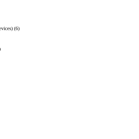
ices)
(6)
)