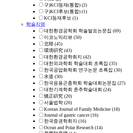
구)KCI등재(통합)
(2)
구)KCI후보(통합)
(1)
KCI등재후보
(1)
학술지명
대한환경공학회 학술발표논문집
(69)
이코노믹리뷰
(50)
北韓
(45)
環境硏究
(43)
대한환경공학회지
(42)
대한외과학회 학술대회 초록집
(35)
한국공업화학회 연구논문 초록집
(30)
水道
(30)
한국응용곤충학회 학술대회논문집
(27)
대한기계학회 춘추학술대회
(24)
矯正硏究
(20)
서울법학
(20)
Korean Journal of Family Medicine
(18)
Journal of gastric cancer
(16)
한국증권학회지
(16)
Ocean and Polar Research
(14)