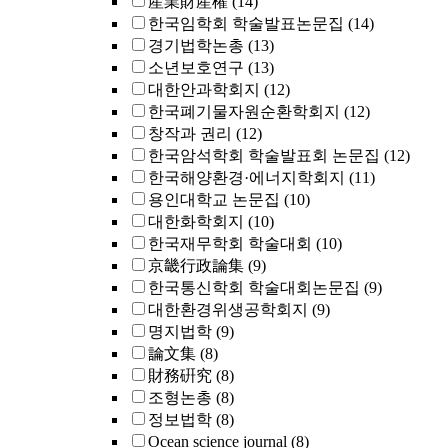
産業財産權
(14)
한국임학회 학술발표논문집
(14)
경기법학논총
(13)
소년보호연구
(13)
대한안과학회지
(12)
한국폐기물자원순환학회지
(12)
창작과 권리
(12)
한국암석학회 학술발표회 논문집
(12)
한국해양환경·에너지학회지
(11)
용인대학교 논문집
(10)
대한화학회지
(10)
한국재무학회 학술대회
(10)
京畿行政論集
(9)
한국통신학회 학술대회논문집
(9)
대한환경위생공학회지
(9)
명지법학
(9)
論文集
(8)
財務硏究
(8)
조형논총
(8)
정보법학
(8)
Ocean science journal
(8)