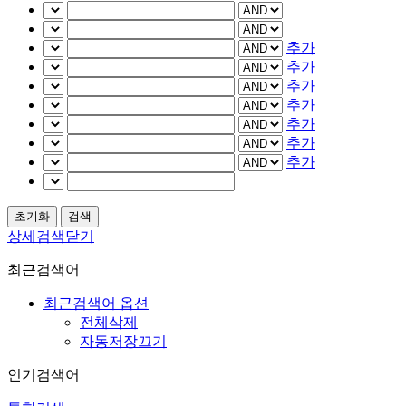
추가
추가
추가
추가
추가
추가
추가
상세검색닫기
최근검색어
최근검색어 옵션
전체삭제
자동저장끄기
인기검색어