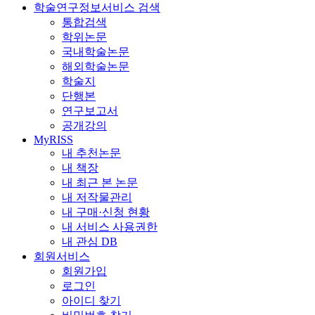
학술연구정보서비스 검색
통합검색
학위논문
국내학술논문
해외학술논문
학술지
단행본
연구보고서
공개강의
MyRISS
내 추천논문
내 책장
내 최근 본 논문
내 저작물관리
내 구매·신청 현황
내 서비스 사용권한
내 관심 DB
회원서비스
회원가입
로그인
아이디 찾기