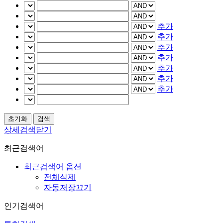
추가
추가
추가
추가
추가
추가
추가
상세검색닫기
최근검색어
최근검색어 옵션
전체삭제
자동저장끄기
인기검색어