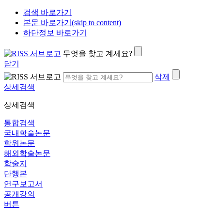
검색 바로가기
본문 바로가기(skip to content)
하단정보 바로가기
무엇을 찾고 계세요?
닫기
삭제
상세검색
상세검색
통합검색
국내학술논문
학위논문
해외학술논문
학술지
단행본
연구보고서
공개강의
버튼