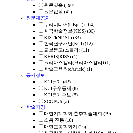
원문있음
(190)
원문없음
(41)
원문제공처
누리미디어(DBpia)
(164)
한국학술정보(KISS)
(36)
KISTI(NDSL)
(33)
한국연구재단(KCI)
(12)
교보문고(스콜라)
(11)
KERIS(RISS)
(1)
코리아스칼라(코리아스칼라)
(1)
학술교육원(eArticle)
(1)
등재정보
KCI등재
(42)
KCI우수등재
(8)
KCI등재후보
(5)
SCOPUS
(2)
학술지명
대한기계학회 춘추학술대회
(79)
소음 진동
(18)
대한교통학회지
(16)