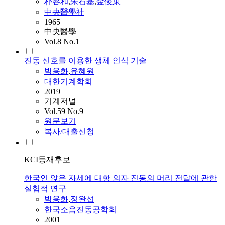
朴容和
,
朱石基
,
金俊東
中央醫學社
1965
中央醫學
Vol.8 No.1
진동 신호를 이용한 생체 인식 기술
박용화
,
유혜원
대한기계학회
2019
기계저널
Vol.59 No.9
원문보기
복사/대출신청
KCI등재후보
한국인 앉은 자세에 대항 의자 진동의 머리 전달에 관한
실험적 연구
박용화
,
정완섭
한국소음진동공학회
2001