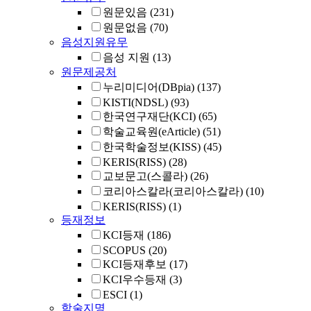
원문있음
(231)
원문없음
(70)
음성지원유무
음성 지원
(13)
원문제공처
누리미디어(DBpia)
(137)
KISTI(NDSL)
(93)
한국연구재단(KCI)
(65)
학술교육원(eArticle)
(51)
한국학술정보(KISS)
(45)
KERIS(RISS)
(28)
교보문고(스콜라)
(26)
코리아스칼라(코리아스칼라)
(10)
KERIS(RISS)
(1)
등재정보
KCI등재
(186)
SCOPUS
(20)
KCI등재후보
(17)
KCI우수등재
(3)
ESCI
(1)
학술지명