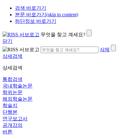
검색 바로가기
본문 바로가기(skip to content)
하단정보 바로가기
무엇을 찾고 계세요?
닫기
삭제
상세검색
상세검색
통합검색
국내학술논문
학위논문
해외학술논문
학술지
단행본
연구보고서
공개강의
버튼