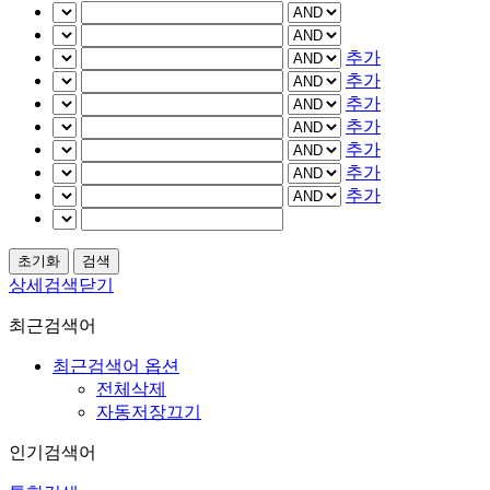
추가
추가
추가
추가
추가
추가
추가
상세검색닫기
최근검색어
최근검색어 옵션
전체삭제
자동저장끄기
인기검색어