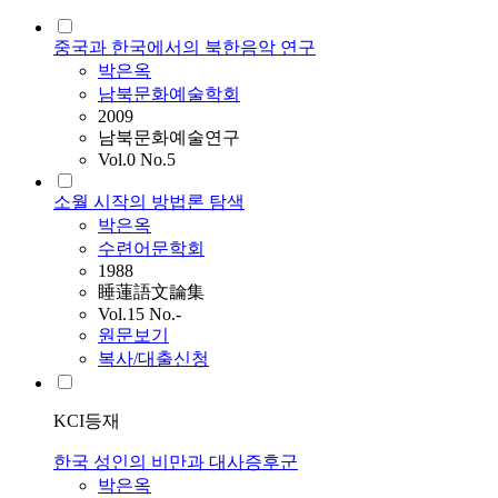
중국과 한국에서의 북한음악 연구
박은옥
남북문화예술학회
2009
남북문화예술연구
Vol.0 No.5
소월 시작의 방법론 탐색
박은옥
수련어문학회
1988
睡蓮語文論集
Vol.15 No.-
원문보기
복사/대출신청
KCI등재
한국 성인의 비만과 대사증후군
박은옥