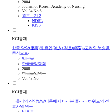
2004
Journal of Korean Academy of Nursing
Vol.34 No.6
원문보기
2
NDSL
KISS
KCI등재
한국 당악(唐樂)의 유입(流入) 경로(經路) -고려와 북송을
중심으로-
박은옥
한국국악학회
2008
한국음악연구
Vol.43 No.-
KCI등재
파울러의 신앙발달이론에서 바라본 클라라 하워드의 선
교사역 연구
박은옥