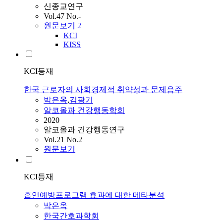
신종교연구
Vol.47 No.-
원문보기
2
KCI
KISS
KCI등재
한국 근로자의 사회경제적 취약성과 문제음주
박은옥
,
김광기
알코올과 건강행동학회
2020
알코올과 건강행동연구
Vol.21 No.2
원문보기
KCI등재
흡연예방프로그램 효과에 대한 메타분석
박은옥
한국간호과학회