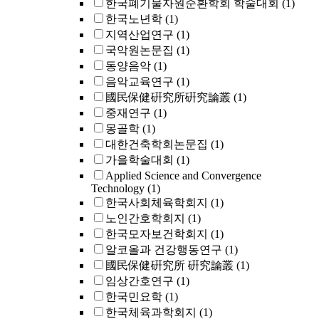
한국폐기물자원순환학회 학술대회
(1)
한국노년학
(1)
지역산업연구
(1)
국악원논문집
(1)
동양음악
(1)
음악교육연구
(1)
國民保健硏究所硏究論叢
(1)
중재연구
(1)
몽골학
(1)
대한건축학회논문집
(1)
가을학술대회
(1)
Applied Science and Convergence
Technology
(1)
한국사회체육학회지
(1)
노인간호학회지
(1)
한국모자보건학회지
(1)
알코올과 건강행동연구
(1)
國民保健硏究所 硏究論叢
(1)
임상간호연구
(1)
한국민요학
(1)
한국체육과학회지
(1)