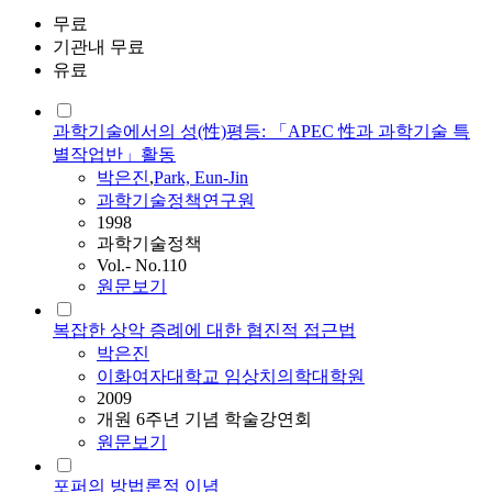
무료
기관내 무료
유료
과학기술에서의 성(性)평등: 「APEC 性과 과학기술 특
별작업반」활동
박은진
,
Park, Eun-Jin
과학기술정책연구원
1998
과학기술정책
Vol.- No.110
원문보기
복잡한 상악 증례에 대한 협진적 접근법
박은진
이화여자대학교 임상치의학대학원
2009
개원 6주년 기념 학술강연회
원문보기
포퍼의 방법론적 이념