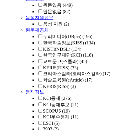
원문있음
(449)
원문없음
(82)
음성지원유무
음성 지원
(2)
원문제공처
누리미디어(DBpia)
(196)
한국학술정보(KISS)
(134)
KISTI(NDSL)
(134)
한국연구재단(KCI)
(118)
교보문고(스콜라)
(45)
KERIS(RISS)
(33)
코리아스칼라(코리아스칼라)
(17)
학술교육원(eArticle)
(17)
KERIS(RISS)
(3)
등재정보
KCI등재
(276)
KCI등재후보
(21)
SCOPUS
(19)
KCI우수등재
(11)
ESCI
(5)
3903
(2)