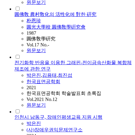
원문보기
圓佛敎 農村敎化의 活性化에 對한 硏究
朴恩珍
圓光大學校 圓佛敎學硏究會
1987
圓佛敎學硏究
Vol.17 No.-
원문보기
전기화학 반응을 이용한 그래핀-전이금속산화물 복합체
제조에 관한 연구
박은진
,
김용태
,
최진섭
한국표면공학회
2021
한국표면공학회 학술발표회 초록집
Vol.2021 No.12
원문보기
인천시 남동구, 장애인평생교육 지원 시행
박은진
(사)장애우권익문제연구소