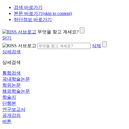
검색 바로가기
본문 바로가기(skip to content)
하단정보 바로가기
무엇을 찾고 계세요?
닫기
삭제
상세검색
상세검색
통합검색
국내학술논문
학위논문
해외학술논문
학술지
단행본
연구보고서
공개강의
버튼