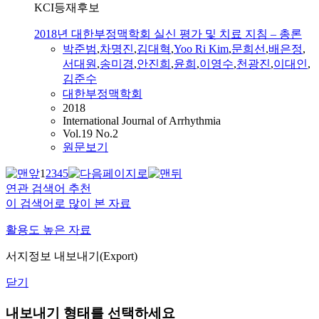
KCI등재후보
2018년 대한부정맥학회 실신 평가 및 치료 지침 – 총론
박준범
,
차명진
,
김대혁
,
Yoo Ri Kim
,
문희선
,
배은정
,
서대원
,
송미경
,
안진희
,
윤희
,
이영수
,
천광진
,
이대인
,
김준수
대한부정맥학회
2018
International Journal of Arrhythmia
Vol.19 No.2
원문보기
1
2
3
4
5
연관 검색어 추천
이 검색어로 많이 본 자료
활용도 높은 자료
서지정보 내보내기(Export)
닫기
내보내기 형태를 선택하세요