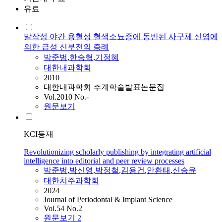
유료
발작성 야간 용혈성 혈색소뇨증에 동반된 사구체 신염에
의한 급성 신부전의 증례
박준범
,
한승혁
,
기정혜
대한내과학회
2010
대한내과학회 추계학술발표논문집
Vol.2010 No.-
원문보기
KCI등재
Revolutionizing scholarly publishing by integrating artificial
intelligence into editorial and peer review processes
박준범
,
박신영
,
박정철
,
김용건
,
안환태
,
신승윤
대한치주과학회
2024
Journal of Periodontal & Implant Science
Vol.54 No.2
원문보기
2