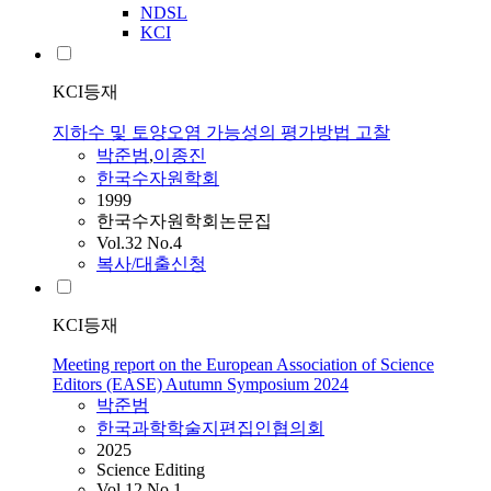
NDSL
KCI
KCI등재
지하수 및 토양오염 가능성의 평가방법 고찰
박준범
,
이종진
한국수자원학회
1999
한국수자원학회논문집
Vol.32 No.4
복사/대출신청
KCI등재
Meeting report on the European Association of Science
Editors (EASE) Autumn Symposium 2024
박준범
한국과학학술지편집인협의회
2025
Science Editing
Vol.12 No.1