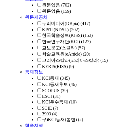
원문있음
(702)
원문없음
(159)
원문제공처
누리미디어(DBpia)
(417)
KISTI(NDSL)
(202)
한국학술정보(KISS)
(153)
한국연구재단(KCI)
(127)
교보문고(스콜라)
(57)
학술교육원(eArticle)
(20)
코리아스칼라(코리아스칼라)
(15)
KERIS(RISS)
(9)
등재정보
KCI등재
(345)
KCI등재후보
(46)
SCOPUS
(39)
ESCI
(31)
KCI우수등재
(10)
SCIE
(7)
3903
(4)
구)KCI등재(통합)
(2)
학술지명