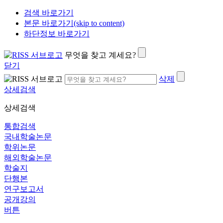
검색 바로가기
본문 바로가기(skip to content)
하단정보 바로가기
무엇을 찾고 계세요?
닫기
삭제
상세검색
상세검색
통합검색
국내학술논문
학위논문
해외학술논문
학술지
단행본
연구보고서
공개강의
버튼