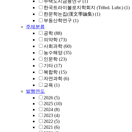
주택도시금융연구
(1)
한국트라이볼로지학회지 (Tribol. Lubr.)
(1)
한문학논집(漢文學論集)
(1)
부동산학연구
(1)
주제분류
공학
(88)
의약학
(73)
사회과학
(60)
농수해양
(35)
인문학
(23)
기타
(17)
복합학
(15)
자연과학
(6)
교육
(1)
발행연도
2026
(5)
2025
(10)
2024
(8)
2023
(4)
2022
(5)
2021
(6)