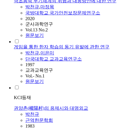
극초음속 무기체계의 위협과 대응방안에 대한 연구
박천규
,
마정목
국방대학교 국가안전보장문제연구소
2020
군사과학연구
Vol.13 No.2
원문보기
게임을 통한 한자 학습의 동기 유발에 관한 연구
박천규
,
이은미
단국대학교 교과교육연구소
1997
교과교육연구
Vol.- No.1
원문보기
KCI등재
권양촌(權陽村)의 응제시와 대명외교
박천규
근역한문학회
1983