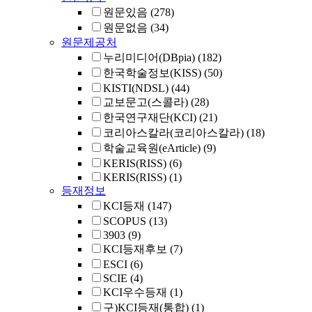
원문있음
(278)
원문없음
(34)
원문제공처
누리미디어(DBpia)
(182)
한국학술정보(KISS)
(50)
KISTI(NDSL)
(44)
교보문고(스콜라)
(28)
한국연구재단(KCI)
(21)
코리아스칼라(코리아스칼라)
(18)
학술교육원(eArticle)
(9)
KERIS(RISS)
(6)
KERIS(RISS)
(1)
등재정보
KCI등재
(147)
SCOPUS
(13)
3903
(9)
KCI등재후보
(7)
ESCI
(6)
SCIE
(4)
KCI우수등재
(1)
구)KCI등재(통합)
(1)