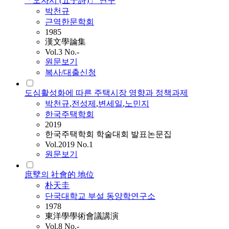
「오자시 (五子詩)」 연구
박천규
근역한문학회
1985
漢文學論集
Vol.3 No.-
원문보기
복사/대출신청
도심활성화에 따른 주택시장 영향과 정책과제
박천규
,
전성제
,
변세일
,
노민지
한국주택학회
2019
한국주택학회 학술대회 발표논문집
Vol.2019 No.1
원문보기
庶孼의 社會的 地位
朴天圭
단국대학교 부설 동양학연구소
1978
東洋學學術會議講演
Vol.8 No.-