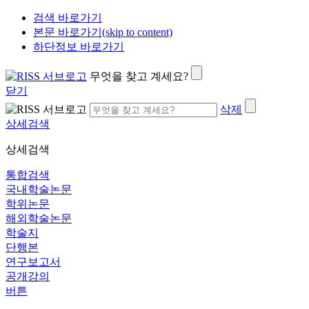
검색 바로가기
본문 바로가기(skip to content)
하단정보 바로가기
무엇을 찾고 계세요?
닫기
삭제
상세검색
상세검색
통합검색
국내학술논문
학위논문
해외학술논문
학술지
단행본
연구보고서
공개강의
버튼