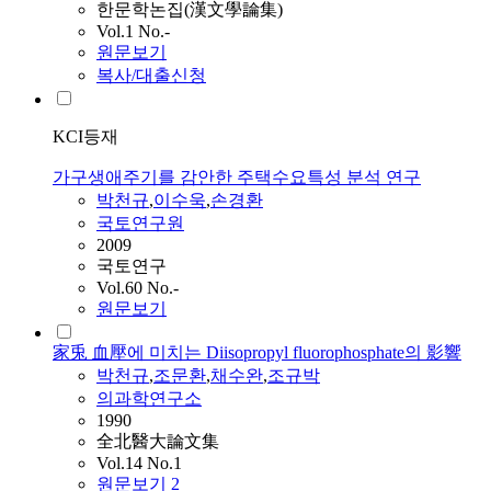
한문학논집(漢文學論集)
Vol.1 No.-
원문보기
복사/대출신청
KCI등재
가구생애주기를 감안한 주택수요특성 분석 연구
박천규
,
이수욱
,
손경환
국토연구원
2009
국토연구
Vol.60 No.-
원문보기
家兎 血壓에 미치는 Diisopropyl fluorophosphate의 影響
박천규
,
조문환
,
채수완
,
조규박
의과학연구소
1990
全北醫大論文集
Vol.14 No.1
원문보기
2