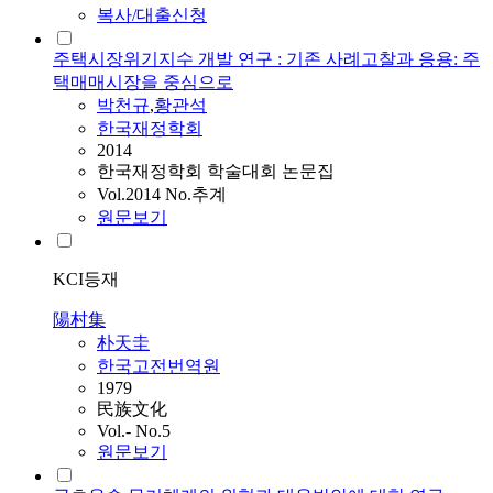
복사/대출신청
주택시장위기지수 개발 연구 : 기존 사례고찰과 응용: 주
택매매시장을 중심으로
박천규
,
황관석
한국재정학회
2014
한국재정학회 학술대회 논문집
Vol.2014 No.추계
원문보기
KCI등재
陽村集
朴天圭
한국고전번역원
1979
民族文化
Vol.- No.5
원문보기