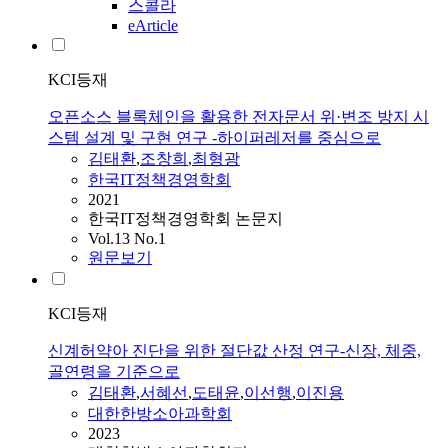
스콜라
eArticle
KCI등재
오픈소스 블록체인을 활용한 전자문서 위·변조 방지 시
스템 설계 및 구현 연구 -하이퍼레저를 중심으로
김태환
,
조창희
,
최형광
한국IT정책경영학회
2021
한국IT정책경영학회 논문지
Vol.13 No.1
원문보기
KCI등재
신계허약아 진단을 위한 절단값 산정 연구-신장, 체중,
골연령을 기준으로
김태환
,
서혜선
,
도태윤
,
이선행
,
이진용
대한한방소아과학회
2023