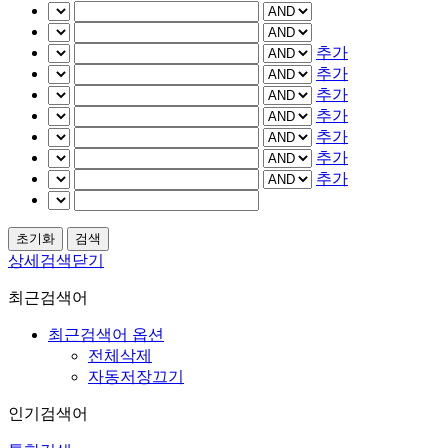
추가
추가
추가
추가
추가
추가
추가
상세검색닫기
최근검색어
최근검색어 옵션
전체삭제
자동저장끄기
인기검색어