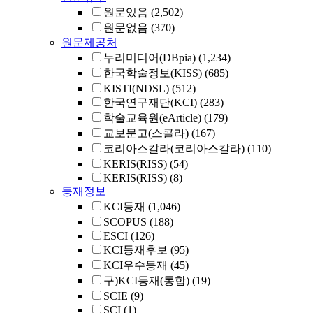
원문있음
(2,502)
원문없음
(370)
원문제공처
누리미디어(DBpia)
(1,234)
한국학술정보(KISS)
(685)
KISTI(NDSL)
(512)
한국연구재단(KCI)
(283)
학술교육원(eArticle)
(179)
교보문고(스콜라)
(167)
코리아스칼라(코리아스칼라)
(110)
KERIS(RISS)
(54)
KERIS(RISS)
(8)
등재정보
KCI등재
(1,046)
SCOPUS
(188)
ESCI
(126)
KCI등재후보
(95)
KCI우수등재
(45)
구)KCI등재(통합)
(19)
SCIE
(9)
SCI
(1)