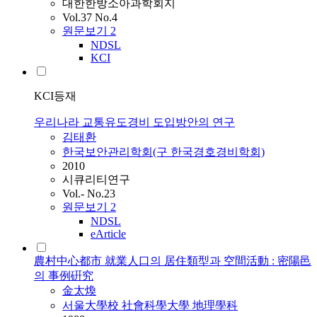
대한한방소아과학회지
Vol.37 No.4
원문보기
2
NDSL
KCI
KCI등재
우리나라 교통유도경비 도입방안의 연구
김태환
한국보안관리학회(구 한국경호경비학회)
2010
시큐리티연구
Vol.- No.23
원문보기
2
NDSL
eArticle
農村中心都市 就業人口의 居住類型과 空間活動 : 密陽邑
의 事例硏究
金太煥
서울大學校 社會科學大學 地理學科