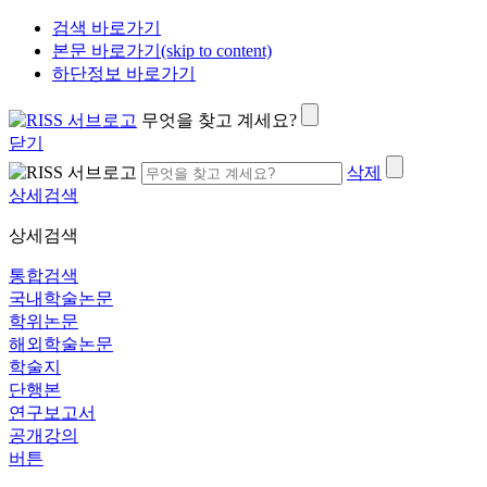
검색 바로가기
본문 바로가기(skip to content)
하단정보 바로가기
무엇을 찾고 계세요?
닫기
삭제
상세검색
상세검색
통합검색
국내학술논문
학위논문
해외학술논문
학술지
단행본
연구보고서
공개강의
버튼