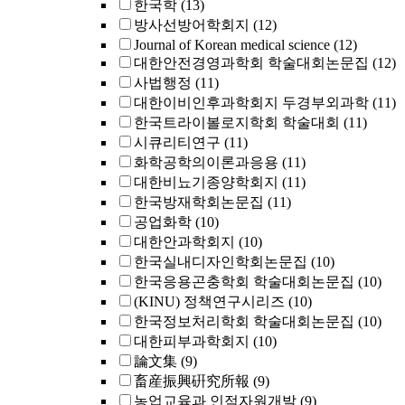
한국학
(13)
방사선방어학회지
(12)
Journal of Korean medical science
(12)
대한안전경영과학회 학술대회논문집
(12)
사법행정
(11)
대한이비인후과학회지 두경부외과학
(11)
한국트라이볼로지학회 학술대회
(11)
시큐리티연구
(11)
화학공학의이론과응용
(11)
대한비뇨기종양학회지
(11)
한국방재학회논문집
(11)
공업화학
(10)
대한안과학회지
(10)
한국실내디자인학회논문집
(10)
한국응용곤충학회 학술대회논문집
(10)
(KINU) 정책연구시리즈
(10)
한국정보처리학회 학술대회논문집
(10)
대한피부과학회지
(10)
論文集
(9)
畜産振興硏究所報
(9)
농업교육과 인적자원개발
(9)