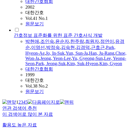
대한간호협회
2002
대한간호
Vol.41 No.1
원문보기
간호정보 표준화를 위한 표준 간호서식 개발
박현애
,
조인숙
,
윤순자
,
한주랑
,
최원자
,
정연이
,
유경
순
,
이영선
,
박정숙
,
김숙현
,
김경덕
,
근효근
,
Park,
Hyeon-Ae
,
Jo, In-Suk
,
Yun, Sun-Ja
,
Han, Ju-Rang
,
Choe,
Won-Ja
,
Jeong, Yeon-Lee
,
Yu, Gyeong-Sun
,
Lee, Yeong-
Seon
,
Park, Jeong-Suk
,
Kim, Suk-Hyeon
,
Kim, Gyeon
대한간호협회
1999
대한간호
Vol.38 No.2
원문보기
1
2
3
4
5
연관 검색어 추천
이 검색어로 많이 본 자료
활용도 높은 자료