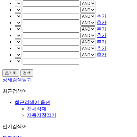
추가
추가
추가
추가
추가
추가
추가
상세검색닫기
최근검색어
최근검색어 옵션
전체삭제
자동저장끄기
인기검색어