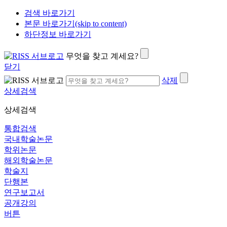
검색 바로가기
본문 바로가기(skip to content)
하단정보 바로가기
무엇을 찾고 계세요?
닫기
삭제
상세검색
상세검색
통합검색
국내학술논문
학위논문
해외학술논문
학술지
단행본
연구보고서
공개강의
버튼