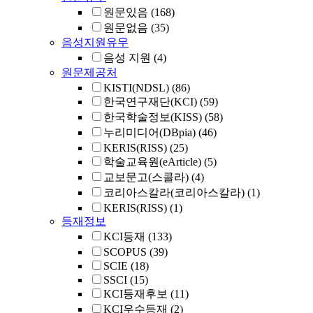
원문있음
(168)
원문없음
(35)
음성지원유무
음성 지원
(4)
원문제공처
KISTI(NDSL)
(86)
한국연구재단(KCI)
(59)
한국학술정보(KISS)
(58)
누리미디어(DBpia)
(46)
KERIS(RISS)
(25)
학술교육원(eArticle)
(5)
교보문고(스콜라)
(4)
코리아스칼라(코리아스칼라)
(1)
KERIS(RISS)
(1)
등재정보
KCI등재
(133)
SCOPUS
(39)
SCIE
(18)
SSCI
(15)
KCI등재후보
(11)
KCI우수등재
(2)