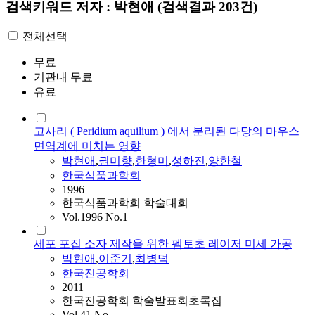
검색키워드
저자 : 박현애
(검색결과 203건)
전체선택
무료
기관내 무료
유료
고사리 ( Peridium aquilium ) 에서 분리된 다당의 마우스
면역계에 미치는 영향
박현애
,
권미향
,
한형미
,
성하진
,
양한철
한국식품과학회
1996
한국식품과학회 학술대회
Vol.1996 No.1
세포 포집 소자 제작을 위한 펨토초 레이저 미세 가공
박현애
,
이준기
,
최병덕
한국진공학회
2011
한국진공학회 학술발표회초록집
Vol.41 No.-