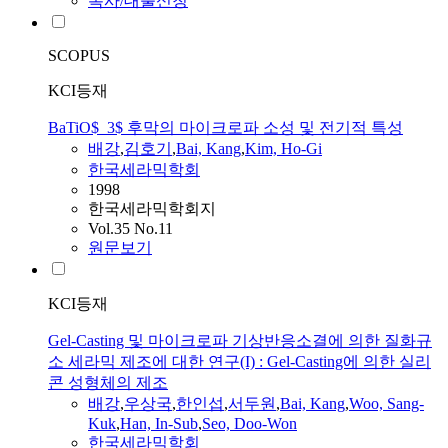
복사/대출신청
SCOPUS
KCI등재
BaTiO$_3$ 후막의 마이크로파 소성 및 전기적 특성
배강
,
김호기
,
Bai, Kang
,
Kim, Ho-Gi
한국세라믹학회
1998
한국세라믹학회지
Vol.35 No.11
원문보기
KCI등재
Gel-Casting 및 마이크로파 기상반응소결에 의한 질화규
소 세라믹 제조에 대한 연구(I) : Gel-Casting에 의한 실리
콘 성형체의 제조
배강
,
우상국
,
한인섭
,
서두원
,
Bai, Kang
,
Woo, Sang-
Kuk
,
Han, In-Sub
,
Seo, Doo-Won
한국세라믹학회