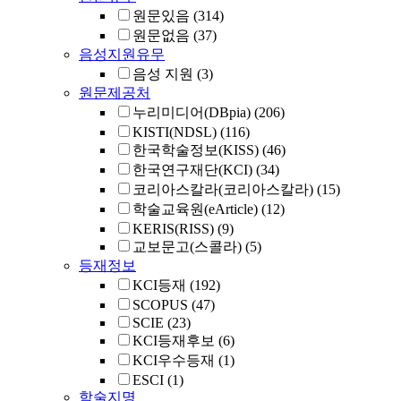
원문있음
(314)
원문없음
(37)
음성지원유무
음성 지원
(3)
원문제공처
누리미디어(DBpia)
(206)
KISTI(NDSL)
(116)
한국학술정보(KISS)
(46)
한국연구재단(KCI)
(34)
코리아스칼라(코리아스칼라)
(15)
학술교육원(eArticle)
(12)
KERIS(RISS)
(9)
교보문고(스콜라)
(5)
등재정보
KCI등재
(192)
SCOPUS
(47)
SCIE
(23)
KCI등재후보
(6)
KCI우수등재
(1)
ESCI
(1)
학술지명