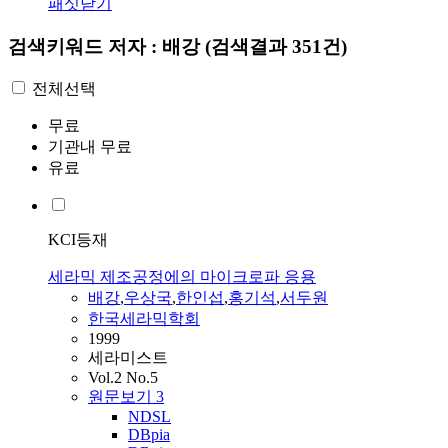
패싯닫기
검색키워드
저자 : 배강
(검색결과 351건)
전체선택
무료
기관내 무료
유료
KCI등재
세라믹 제조공정에의 마이크로파 응용
배강
,
우상국
,
한인섭
,
홍기석
,
서두원
한국세라믹학회
1999
세라미스트
Vol.2 No.5
원문보기
3
NDSL
DBpia