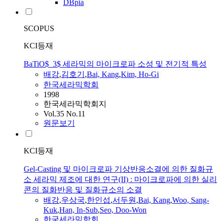
DBpia
SCOPUS
KCI등재
BaTiO$_3$ 세라믹의 마이크로파 소성 및 전기적 특성
배강
,
김호기
,
Bai, Kang
,
Kim, Ho-Gi
한국세라믹학회
1998
한국세라믹학회지
Vol.35 No.11
원문보기
KCI등재
Gel-Casting 및 마이크로파 기상반응소결에 의한 질화규
소 세라믹 제조에 대한 연구(II) : 마이크로파에 의한 실리
콘의 질화반응 및 질화규소의 소결
배강
,
우상국
,
한인섭
,
서두원
,
Bai, Kang
,
Woo, Sang-
Kuk
,
Han, In-Sub
,
Seo, Doo-Won
한국세라믹학회