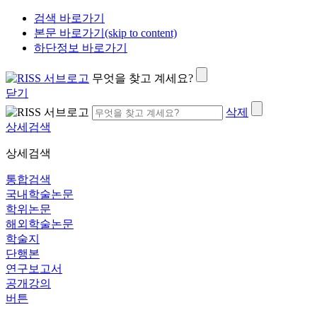
검색 바로가기
본문 바로가기(skip to content)
하단정보 바로가기
무엇을 찾고 계세요?
닫기
삭제
상세검색
상세검색
통합검색
국내학술논문
학위논문
해외학술논문
학술지
단행본
연구보고서
공개강의
버튼