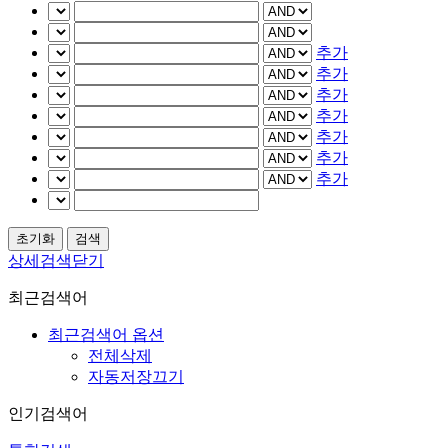
추가
추가
추가
추가
추가
추가
추가
상세검색닫기
최근검색어
최근검색어 옵션
전체삭제
자동저장끄기
인기검색어