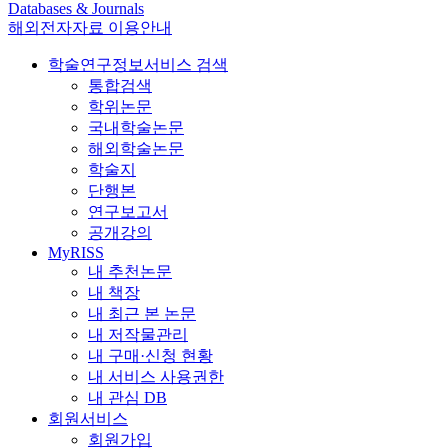
Databases & Journals
해외전자자료 이용안내
학술연구정보서비스 검색
통합검색
학위논문
국내학술논문
해외학술논문
학술지
단행본
연구보고서
공개강의
MyRISS
내 추천논문
내 책장
내 최근 본 논문
내 저작물관리
내 구매·신청 현황
내 서비스 사용권한
내 관심 DB
회원서비스
회원가입