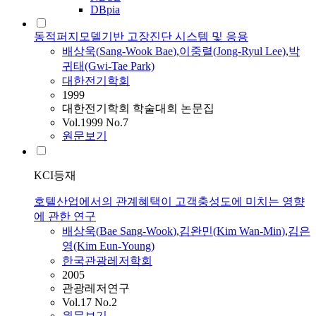
DBpia
동적퍼지모델기반 고장진단 시스템 및 응용
배상욱
(
Sang
-
Wook
Bae
)
,
이중렬(Jong-Ryul Lee)
,
박
귀태(Gwi-Tae Park)
대한전기학회
1999
대한전기학회 학술대회 논문집
Vol.1999 No.7
원문보기
KCI등재
호텔산업에서의 관계혜택이 고객충성도에 미치는 영향
에 관한 연구
배상욱
(
Bae
Sang
-
Wook
)
,
김완민(Kim Wan-Min)
,
김은
영(Kim Eun-Young)
한국관광레저학회
2005
관광레저연구
Vol.17 No.2
원문보기