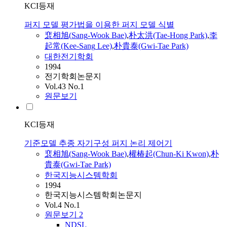
KCI등재
퍼지 모델 평가법을 이용한 퍼지 모델 식별
裵相旭(
Sang
-
Wook
Bae
)
,
朴太洪(Tae-Hong Park)
,
李
起常(Kee-
Sang
Lee)
,
朴貴泰(Gwi-Tae Park)
대한전기학회
1994
전기학회논문지
Vol.43 No.1
원문보기
KCI등재
기준모델 추종 자기구성 퍼지 논리 제어기
裵相旭(
Sang
-
Wook
Bae
)
,
權椿起(Chun-Ki Kwon)
,
朴
貴泰(Gwi-Tae Park)
한국지능시스템학회
1994
한국지능시스템학회논문지
Vol.4 No.1
원문보기
2
NDSL