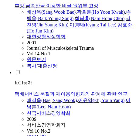
후방 금속판을 이용한 비골 원위부 고정
배상욱
(
Sang
Wook
Bae
)
,
곽호윤(Ho Yoon Kwak)
,
송
백용(Baik Young Song)
,
최남홍(Nam Hong Choi)
,
김
진영(Jin Young Kim)
,
이경태(Kyung Tai Lee)
,
김호준
(Ho Jun Kim)
대한정형외상학회
2001
Journal of Musculoskeletal Trauma
Vol.14 No.1
원문보기
복사/대출신청
KCI등재
택배서비스 품질과 재이용의향과의 관계에 관한 연구
배상욱
(
Bae
,
Sang
Wook
)
,
어윤양(Eh, Youn Yang)
,
이
남훈(Lee, Nam Hoon)
한국서비스경영학회
2009
서비스경영학회지
Vol.10 No.2