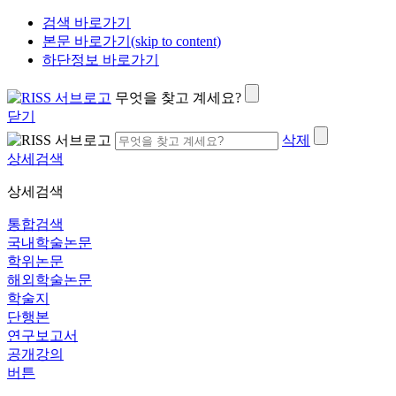
검색 바로가기
본문 바로가기(skip to content)
하단정보 바로가기
무엇을 찾고 계세요?
닫기
삭제
상세검색
상세검색
통합검색
국내학술논문
학위논문
해외학술논문
학술지
단행본
연구보고서
공개강의
버튼