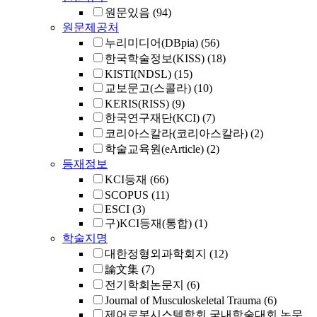
원문있음
(94)
원문제공처
누리미디어(DBpia)
(56)
한국학술정보(KISS)
(18)
KISTI(NDSL)
(15)
교보문고(스콜라)
(10)
KERIS(RISS)
(9)
한국연구재단(KCI)
(7)
코리아스칼라(코리아스칼라)
(2)
학술교육원(eArticle)
(2)
등재정보
KCI등재
(66)
SCOPUS
(11)
ESCI
(3)
구)KCI등재(통합)
(1)
학술지명
대한정형외과학회지
(12)
論文集
(7)
전기학회논문지
(6)
Journal of Musculoskeletal Trauma
(6)
제어로봇시스템학회 국내학술대회 논문