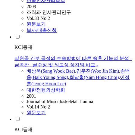
한국인사관리학회
2009
조직과 인사관리연구
Vol.33 No.2
원문보기
복사/대출신청
KCI등재
상완골 간부 골절의 수술방법에 따른 술후 기능적 분석 -
금속판 , 골수정 및 외고정 장치의 비교 -
배상욱
(
Sang
Wook
Bae
)
,
김우진(Woo Jin Kim)
,
송백
용(Baik Young Song)
,
최남홍(Nam Hong Choi)
,
이정
훈(Jeong Hoon Lee)
대한정형외상학회
2001
Journal of Musculoskeletal Trauma
Vol.14 No.2
원문보기
KCI등재