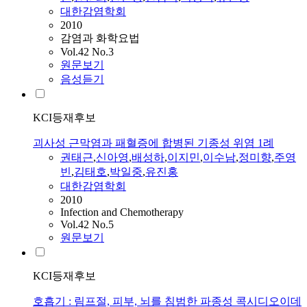
대한감염학회
2010
감염과 화학요법
Vol.42 No.3
원문보기
음성듣기
KCI등재후보
괴사성 근막염과 패혈증에 합병된 기종성 위염 1례
권태근
,
신아영
,
배성하
,
이지민
,
이수남
,
정미향
,
주영
빈
,
김태호
,
박일중
,
유진홍
대한감염학회
2010
Infection and Chemotherapy
Vol.42 No.5
원문보기
KCI등재후보
호흡기 : 림프절, 피부, 뇌를 침범한 파종성 콕시디오이데