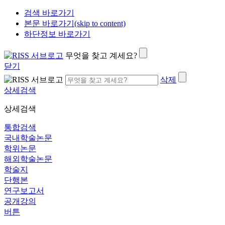
검색 바로가기
본문 바로가기(skip to content)
하단정보 바로가기
무엇을 찾고 계세요?
닫기
삭제
상세검색
상세검색
통합검색
국내학술논문
학위논문
해외학술논문
학술지
단행본
연구보고서
공개강의
버튼