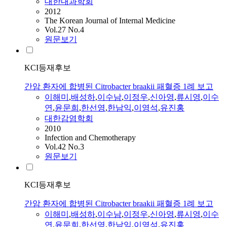
대한내과학회
2012
The Korean Journal of Internal Medicine
Vol.27 No.4
원문보기
KCI등재후보
간암 환자에 합병된 Citrobacter braakii 패혈증 1례 보고
이해미
,
배성하
,
이수남
,
이정우
,
신아영
,
류시영
,
이수
연
,
윤문희
,
한선영
,
한남익
,
이영석
,
유진홍
대한감염학회
2010
Infection and Chemotherapy
Vol.42 No.3
원문보기
KCI등재후보
간암 환자에 합병된 Citrobacter braakii 패혈증 1례 보고
이해미
,
배성하
,
이수남
,
이정우
,
신아영
,
류시영
,
이수
연
,
윤문희
,
한선영
,
한남익
,
이영석
,
유진홍