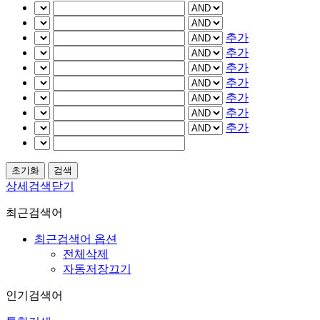
추가
추가
추가
추가
추가
추가
추가
상세검색닫기
최근검색어
최근검색어 옵션
전체삭제
자동저장끄기
인기검색어