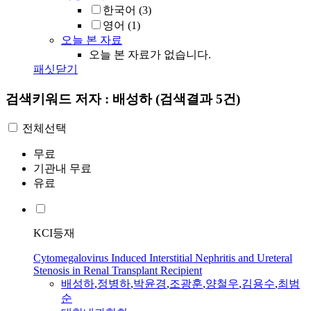
한국어
(3)
영어
(1)
오늘 본 자료
오늘 본 자료가 없습니다.
패싯닫기
검색키워드
저자 : 배성하
(검색결과 5건)
전체선택
무료
기관내 무료
유료
KCI등재
Cytomegalovirus Induced Interstitial Nephritis and Ureteral
Stenosis in Renal Transplant Recipient
배성하
,
정병하
,
박윤경
,
조광훈
,
양철우
,
김용수
,
최범
순