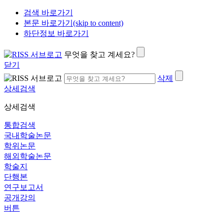
검색 바로가기
본문 바로가기(skip to content)
하단정보 바로가기
무엇을 찾고 계세요?
닫기
삭제
상세검색
상세검색
통합검색
국내학술논문
학위논문
해외학술논문
학술지
단행본
연구보고서
공개강의
버튼