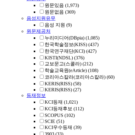
원문있음
(1,973)
원문없음
(369)
음성지원유무
음성 지원
(9)
원문제공처
누리미디어(DBpia)
(1,085)
한국학술정보(KISS)
(437)
한국연구재단(KCI)
(427)
KISTI(NDSL)
(376)
교보문고(스콜라)
(212)
학술교육원(eArticle)
(108)
코리아스칼라(코리아스칼라)
(60)
KERIS(RISS)
(58)
KERIS(RISS)
(27)
등재정보
KCI등재
(1,021)
KCI등재후보
(112)
SCOPUS
(102)
SCIE
(51)
KCI우수등재
(39)
3903
(33)