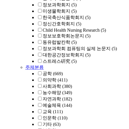
정보과학회지
(5)
미생물학회지
(5)
한국축산식품학회지
(5)
정신간호학회지
(5)
Child Health Nursing Research
(5)
정보보호학회논문지
(5)
동유럽발칸학
(5)
정보과학회 컴퓨팅의 실제 논문지
(5)
대한공간정보학회지
(5)
스트레스硏究
(5)
주제분류
공학
(669)
의약학
(411)
사회과학
(380)
농수해양
(349)
자연과학
(182)
예술체육
(144)
교육
(111)
인문학
(110)
기타
(63)