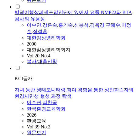
원문보기
방광이행상피세포암진단에 있어서 요중 NMP22와 BTA
검사의 유용성
이수연
,
강은숙
,
홍기숙
,
심봉석
,
김옥경
,
구혜수
,
이정
수
,
장석흔
대한임상병리학회
2000
대한임상병리학회지
Vol.20 No.4
복사/대출신청
KCI등재
자녀 동반 생태모니터링 참여 경험을 통한 성인학습자의
환경시민성 형성 과정 탐색
이수연
,
김찬국
한국환경교육학회
2026
환경교육
Vol.39 No.2
원문보기