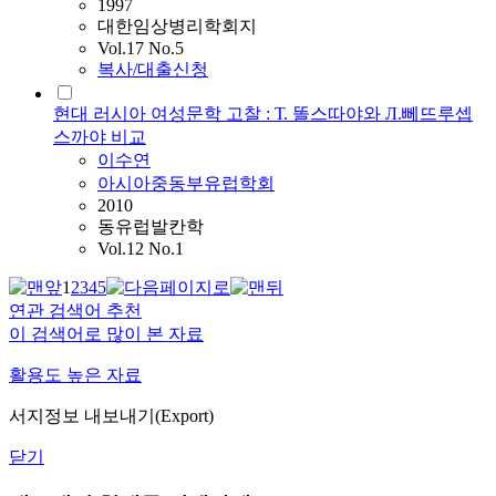
1997
대한임상병리학회지
Vol.17 No.5
복사/대출신청
현대 러시아 여성문학 고찰 : Т. 똘스따야와 Л.뻬뜨루셉
스까야 비교
이수연
아시아중동부유럽학회
2010
동유럽발칸학
Vol.12 No.1
1
2
3
4
5
연관 검색어 추천
이 검색어로 많이 본 자료
활용도 높은 자료
서지정보 내보내기(Export)
닫기