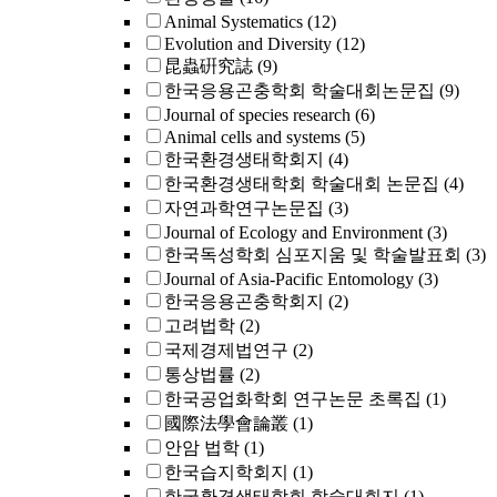
Animal Systematics
(12)
Evolution and Diversity
(12)
昆蟲硏究誌
(9)
한국응용곤충학회 학술대회논문집
(9)
Journal of species research
(6)
Animal cells and systems
(5)
한국환경생태학회지
(4)
한국환경생태학회 학술대회 논문집
(4)
자연과학연구논문집
(3)
Journal of Ecology and Environment
(3)
한국독성학회 심포지움 및 학술발표회
(3)
Journal of Asia-Pacific Entomology
(3)
한국응용곤충학회지
(2)
고려법학
(2)
국제경제법연구
(2)
통상법률
(2)
한국공업화학회 연구논문 초록집
(1)
國際法學會論叢
(1)
안암 법학
(1)
한국습지학회지
(1)
한국환경생태학회 학술대회지
(1)