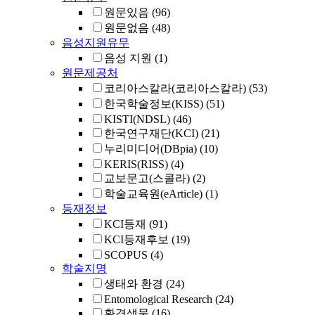
원문있음
(96)
원문없음
(48)
음성지원유무
음성 지원
(1)
원문제공처
코리아스칼라(코리아스칼라)
(53)
한국학술정보(KISS)
(51)
KISTI(NDSL)
(46)
한국연구재단(KCI)
(21)
누리미디어(DBpia)
(10)
KERIS(RISS)
(4)
교보문고(스콜라)
(2)
학술교육원(eArticle)
(1)
등재정보
KCI등재
(91)
KCI등재후보
(19)
SCOPUS
(4)
학술지명
생태와 환경
(24)
Entomological Research
(24)
환경생물
(16)