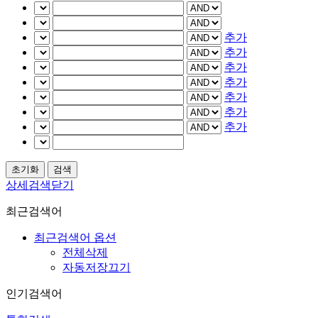
추가
추가
추가
추가
추가
추가
추가
상세검색닫기
최근검색어
최근검색어 옵션
전체삭제
자동저장끄기
인기검색어