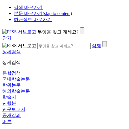
검색 바로가기
본문 바로가기(skip to content)
하단정보 바로가기
무엇을 찾고 계세요?
닫기
삭제
상세검색
상세검색
통합검색
국내학술논문
학위논문
해외학술논문
학술지
단행본
연구보고서
공개강의
버튼