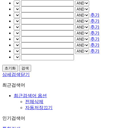
추가
추가
추가
추가
추가
추가
추가
상세검색닫기
최근검색어
최근검색어 옵션
전체삭제
자동저장끄기
인기검색어