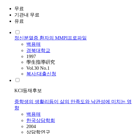
무료
기관내 무료
유료
정신분열증 환자의 MMPI프로파일
백용매
경북대학교
1997
學生指導硏究
Vol.30 No.1
복사/대출신청
KCI등재후보
중학생의 생활리듬이 삶의 만족도와 낙관성에 미치는 영
향
백용매
한국상담학회
2004
상담학연구