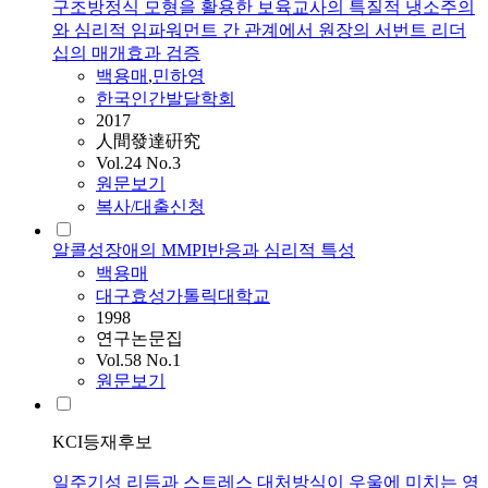
구조방정식 모형을 활용한 보육교사의 특질적 냉소주의
와 심리적 임파워먼트 간 관계에서 원장의 서번트 리더
십의 매개효과 검증
백용매
,
민하영
한국인간발달학회
2017
人間發達硏究
Vol.24 No.3
원문보기
복사/대출신청
알콜성장애의 MMPI반응과 심리적 특성
백용매
대구효성가톨릭대학교
1998
연구논문집
Vol.58 No.1
원문보기
KCI등재후보
일주기성 리듬과 스트레스 대처방식이 우울에 미치는 영