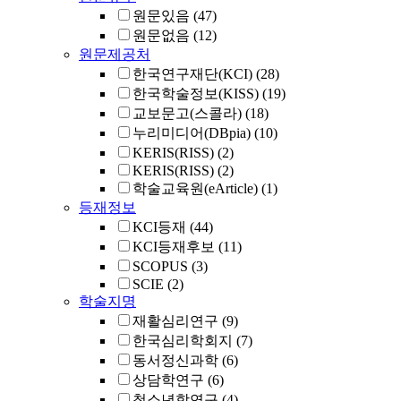
원문있음
(47)
원문없음
(12)
원문제공처
한국연구재단(KCI)
(28)
한국학술정보(KISS)
(19)
교보문고(스콜라)
(18)
누리미디어(DBpia)
(10)
KERIS(RISS)
(2)
KERIS(RISS)
(2)
학술교육원(eArticle)
(1)
등재정보
KCI등재
(44)
KCI등재후보
(11)
SCOPUS
(3)
SCIE
(2)
학술지명
재활심리연구
(9)
한국심리학회지
(7)
동서정신과학
(6)
상담학연구
(6)
청소년학연구
(4)