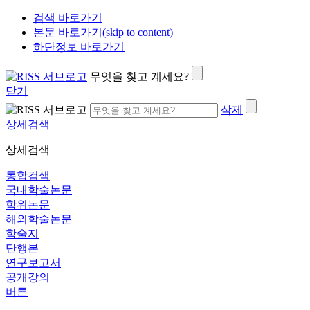
검색 바로가기
본문 바로가기(skip to content)
하단정보 바로가기
무엇을 찾고 계세요?
닫기
삭제
상세검색
상세검색
통합검색
국내학술논문
학위논문
해외학술논문
학술지
단행본
연구보고서
공개강의
버튼