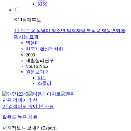
KISS
KCI등재후보
1:1 멘토링 상담이 청소년 범죄자의 부적응 행동변화에
미치는 효과
백용매
한국재활심리학회
2009
재활심리연구
Vol.16 No.2
원문보기
2
KCI
스콜라
1
2
3
4
5
연관 검색어 추천
이 검색어로 많이 본 자료
활용도 높은 자료
서지정보 내보내기(Export)