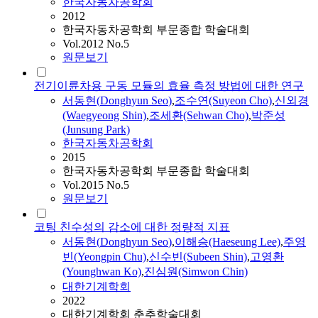
한국자동차공학회
2012
한국자동차공학회 부문종합 학술대회
Vol.2012 No.5
원문보기
전기이륜차용 구동 모듈의 효율 측정 방법에 대한 연구
서동현
(
Donghyun
Seo
)
,
조수연(Suyeon Cho)
,
신외경
(Waegyeong Shin)
,
조세환(Sehwan Cho)
,
박준성
(Junsung Park)
한국자동차공학회
2015
한국자동차공학회 부문종합 학술대회
Vol.2015 No.5
원문보기
코팅 친수성의 감소에 대한 정량적 지표
서동현
(
Donghyun
Seo
)
,
이해승(Haeseung Lee)
,
주영
빈(Yeongpin Chu)
,
신수빈(Subeen Shin)
,
고영환
(Younghwan Ko)
,
진심원(Simwon Chin)
대한기계학회
2022
대한기계학회 춘추학술대회