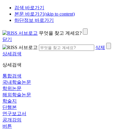
검색 바로가기
본문 바로가기(skip to content)
하단정보 바로가기
무엇을 찾고 계세요?
닫기
삭제
상세검색
상세검색
통합검색
국내학술논문
학위논문
해외학술논문
학술지
단행본
연구보고서
공개강의
버튼