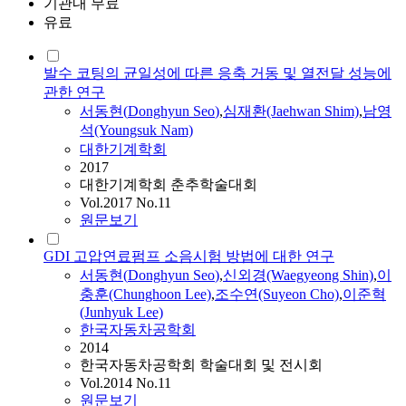
기관내 무료
유료
발수 코팅의 균일성에 따른 응축 거동 및 열전달 성능에
관한 연구
서동현
(
Donghyun
Seo
)
,
심재환(Jaehwan Shim)
,
남영
석(Youngsuk Nam)
대한기계학회
2017
대한기계학회 춘추학술대회
Vol.2017 No.11
원문보기
GDI 고압연료펌프 소음시험 방법에 대한 연구
서동현
(
Donghyun
Seo
)
,
신외경(Waegyeong Shin)
,
이
충훈(Chunghoon Lee)
,
조수연(Suyeon Cho)
,
이준혁
(Junhyuk Lee)
한국자동차공학회
2014
한국자동차공학회 학술대회 및 전시회
Vol.2014 No.11
원문보기