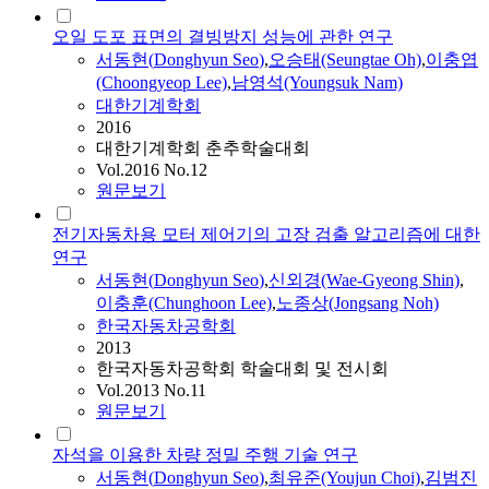
오일 도포 표면의 결빙방지 성능에 관한 연구
서동현
(
Donghyun
Seo
)
,
오승태(Seungtae Oh)
,
이충엽
(Choongyeop Lee)
,
남영석(Youngsuk Nam)
대한기계학회
2016
대한기계학회 춘추학술대회
Vol.2016 No.12
원문보기
전기자동차용 모터 제어기의 고장 검출 알고리즘에 대한
연구
서동현
(
Donghyun
Seo
)
,
신외경(Wae-Gyeong Shin)
,
이충훈(Chunghoon Lee)
,
노종상(Jongsang Noh)
한국자동차공학회
2013
한국자동차공학회 학술대회 및 전시회
Vol.2013 No.11
원문보기
자석을 이용한 차량 정밀 주행 기술 연구
서동현
(
Donghyun
Seo
)
,
최유준(Youjun Choi)
,
김범진