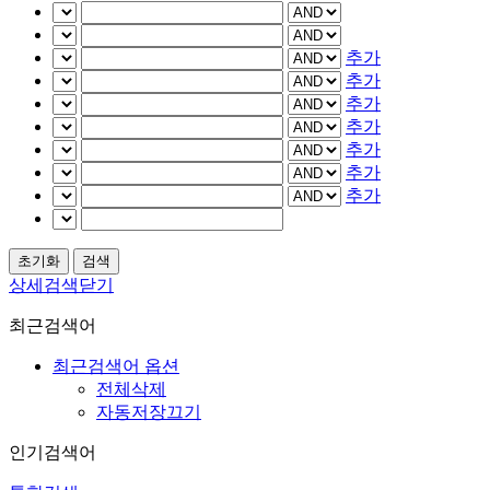
추가
추가
추가
추가
추가
추가
추가
상세검색닫기
최근검색어
최근검색어 옵션
전체삭제
자동저장끄기
인기검색어