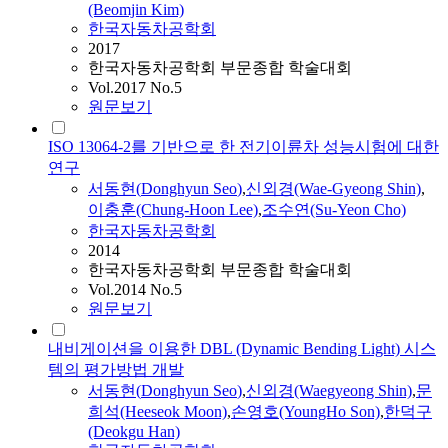
(Beomjin Kim)
한국자동차공학회
2017
한국자동차공학회 부문종합 학술대회
Vol.2017 No.5
원문보기
ISO 13064-2를 기반으로 한 전기이륜차 성능시험에 대한
연구
서동현
(
Donghyun
Seo
)
,
신외경(Wae-Gyeong Shin)
,
이충훈(Chung-Hoon Lee)
,
조수연(Su-Yeon Cho)
한국자동차공학회
2014
한국자동차공학회 부문종합 학술대회
Vol.2014 No.5
원문보기
내비게이션을 이용한 DBL (Dynamic Bending Light) 시스
템의 평가방법 개발
서동현
(
Donghyun
Seo
)
,
신외경(Waegyeong Shin)
,
문
희석(Heeseok Moon)
,
손영호(YoungHo Son)
,
한덕구
(Deokgu Han)