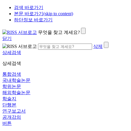
검색 바로가기
본문 바로가기(skip to content)
하단정보 바로가기
무엇을 찾고 계세요?
닫기
삭제
상세검색
상세검색
통합검색
국내학술논문
학위논문
해외학술논문
학술지
단행본
연구보고서
공개강의
버튼