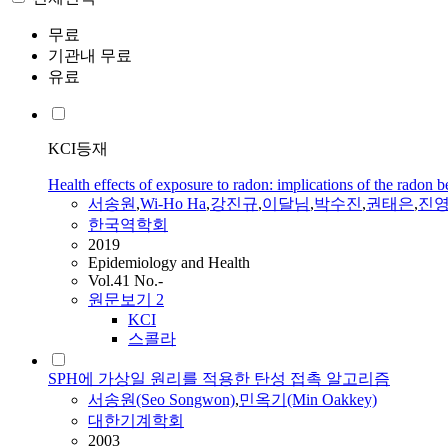
무료
기관내 무료
유료
KCI등재
Health effects of exposure to radon: implications of the radon b
서송원
,
Wi-Ho Ha
,
강진규
,
이달님
,
박수진
,
권태은
,
진
한국역학회
2019
Epidemiology and Health
Vol.41 No.-
원문보기
2
KCI
스콜라
SPH에 가상일 원리를 적용한 탄성 접촉 알고리즘
서송원
(Seo Songwon)
,
민옥기(Min Oakkey)
대한기계학회
2003