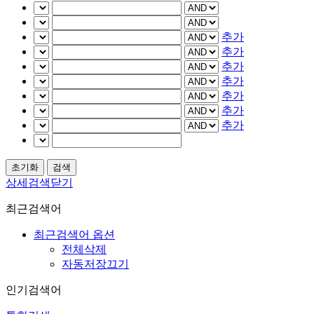
추가
추가
추가
추가
추가
추가
추가
상세검색닫기
최근검색어
최근검색어 옵션
전체삭제
자동저장끄기
인기검색어