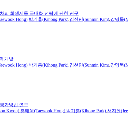
동차의 회생제동 극대화 전략에 관한 연구
ewook Hong)
,
박기홍(Kihong Park)
,
김선민(Sunmin Kim)
,
강명묵(My
즘 개발
ewook Hong)
,
박기홍(Kihong Park)
,
김선민(Sunmin Kim)
,
강명묵(My
 평가방법 연구
on Kwon)
,
홍태욱(Taewook Hong)
,
박기홍(Kihong Park)
,
서지윤(Jeey