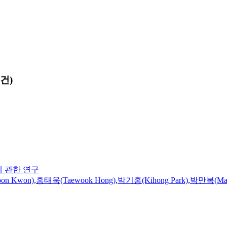
건)
에 관한 연구
on Kwon)
,
홍태욱(Taewook Hong)
,
박기홍(Kihong Park)
,
박만복(Manb