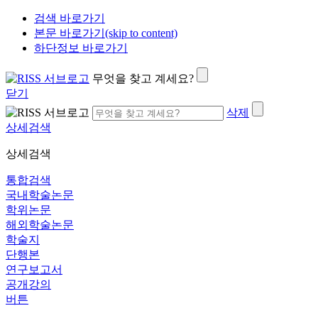
검색 바로가기
본문 바로가기(skip to content)
하단정보 바로가기
무엇을 찾고 계세요?
닫기
삭제
상세검색
상세검색
통합검색
국내학술논문
학위논문
해외학술논문
학술지
단행본
연구보고서
공개강의
버튼