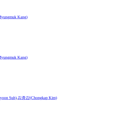
ungmuk Kang)
ungmuk Kang)
oon Suh)
,
김종갑(Chongkap Kim)