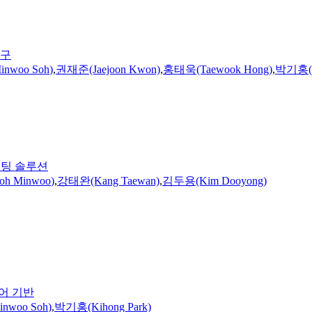
연구
inwoo
Soh
)
,
권재준(Jaejoon Kwon)
,
홍태욱(Taewook Hong)
,
박기홍(Ki
테스팅 솔루션
oh
Minwoo
)
,
강태완(Kang Taewan)
,
김두용(Kim Dooyong)
제어 기반
inwoo
Soh
)
,
박기홍(Kihong Park)