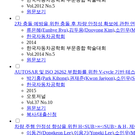
Vol.2012 No.5
원문보기
2차 충돌 예방을 위한 충돌 후 차량 안정성 확보에 관한 
류은혜(Eunhye Ryu)
,
김두용(Dooyong Kim)
,
소민우
(
M
한국자동차공학회
2014
한국자동차공학회 부문종합 학술대회
Vol.2014 No.5
원문보기
AUTOSAR 및 ISO 26262 부합화를 위한 V-cycle 기반 
박기홍(Park Kihong)
,
권재준(Kwon Jaejoon)
,
소민우
(
S
한국자동차공학회
2015
오토저널
Vol.37 No.10
원문보기
복사/대출신청
차량 주행 안정성 향상을 위한 H<SUB>∞</SUB> & H₂ 
이동건(Dongkeon Lee)
,
이용기(Yongki Lee)
,
소민우
(
M