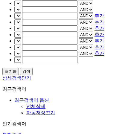
추가
추가
추가
추가
추가
추가
추가
상세검색닫기
최근검색어
최근검색어 옵션
전체삭제
자동저장끄기
인기검색어