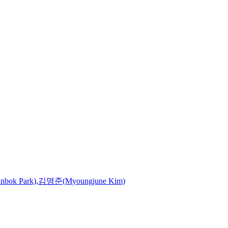
ok Park)
,
김명준(Myoungjune Kim)