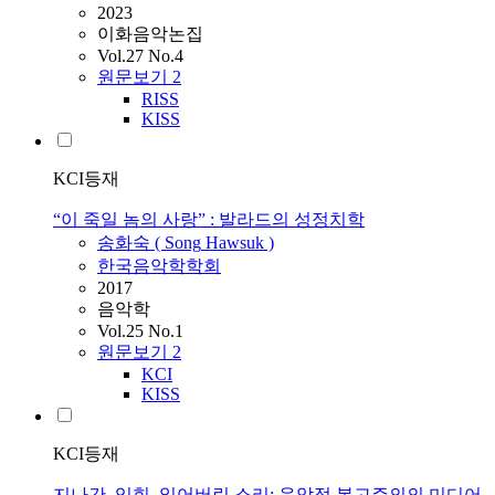
2023
이화음악논집
Vol.27 No.4
원문보기
2
RISS
KISS
KCI등재
“이 죽일 놈의 사랑” : 발라드의 성정치학
송화숙
(
Song
Hawsuk
)
한국음악학학회
2017
음악학
Vol.25 No.1
원문보기
2
KCI
KISS
KCI등재
지나간, 잊힌, 잃어버린 소리: 음악적 복고주의의 미디어