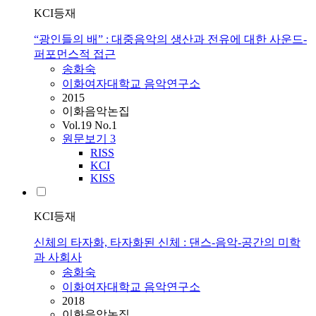
KCI등재
“광인들의 배” : 대중음악의 생산과 전유에 대한 사운드-
퍼포먼스적 접근
송화숙
이화여자대학교 음악연구소
2015
이화음악논집
Vol.19 No.1
원문보기
3
RISS
KCI
KISS
KCI등재
신체의 타자화, 타자화된 신체 : 댄스-음악-공간의 미학
과 사회사
송화숙
이화여자대학교 음악연구소
2018
이화음악논집