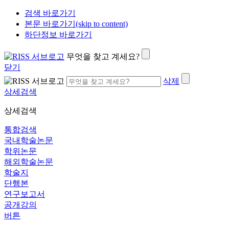
검색 바로가기
본문 바로가기(skip to content)
하단정보 바로가기
무엇을 찾고 계세요?
닫기
삭제
상세검색
상세검색
통합검색
국내학술논문
학위논문
해외학술논문
학술지
단행본
연구보고서
공개강의
버튼