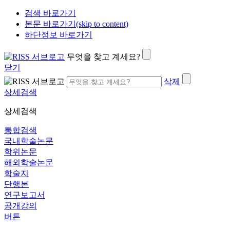
검색 바로가기
본문 바로가기(skip to content)
하단정보 바로가기
무엇을 찾고 계세요?
닫기
삭제
상세검색
상세검색
통합검색
국내학술논문
학위논문
해외학술논문
학술지
단행본
연구보고서
공개강의
버튼