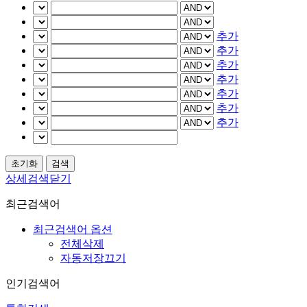
추가
추가
추가
추가
추가
추가
추가
상세검색닫기
최근검색어
최근검색어 옵션
전체삭제
자동저장끄기
인기검색어