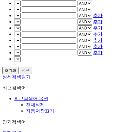
추가
추가
추가
추가
추가
추가
추가
상세검색닫기
최근검색어
최근검색어 옵션
전체삭제
자동저장끄기
인기검색어