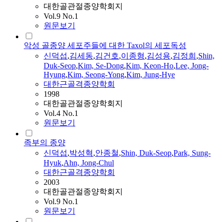
대한골관절종양학회지
Vol.9 No.1
원문보기
악성 골종양 세포주들에 대한 Taxol의 세포독성
신덕섭
,
김세동
,
김건호
,
이종형
,
김성용
,
김정희
,
Shin,
Duk-Seop
,
Kim, Se-Dong
,
Kim, Keon-Ho
,
Lee, Jong-
Hyung
,
Kim, Seong-Yong
,
Kim, Jung-Hye
대한근골격종양학회
1998
대한골관절종양학회지
Vol.4 No.1
원문보기
족부의 종양
신덕섭
,
박성혁
,
안종철
,
Shin, Duk-Seop
,
Park, Sung-
Hyuk
,
Ahn, Jong-Chul
대한근골격종양학회
2003
대한골관절종양학회지
Vol.9 No.1
원문보기