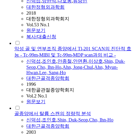
신덕섭
,
양한석
,
나호동
,
류승민
대한정형외과학회
2018
대한정형외과학회지
Vol.53 No.1
원문보기
복사/대출신청
악성 골 및 연부조직 종양에서 Tl-201 SCAN의 진단적 효
능 - Tc-99m-MIBI 및 Tc-99m-MDP scan과의 비교 -
신덕섭
,
조인호
,
안종철
,
안면환
,
이상호
,
Shin, Duk-
Seop
,
Cho, Ihn-Ho
,
Ahn, Jong-Chul
,
Ahn, Myun-
Hwan
,
Lee, Sang-Ho
대한근골격종양학회
1996
대한골관절종양학회지
Vol.2 No.1
원문보기
골종양에서 탈륨 스캔의 정량적 분석
신덕섭
,
조인호
,
Shin, Duk-Seop
,
Cho, Ihn-Ho
대한근골격종양학회
2003