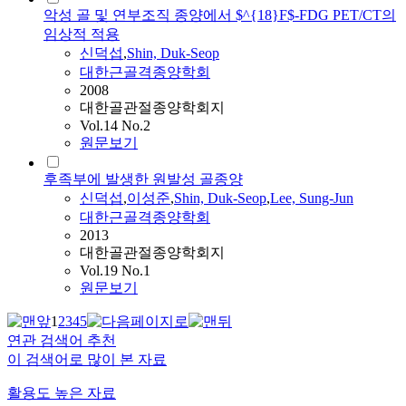
악성 골 및 연부조직 종양에서 $^{18}F$-FDG PET/CT의
임상적 적용
신덕섭
,
Shin, Duk-Seop
대한근골격종양학회
2008
대한골관절종양학회지
Vol.14 No.2
원문보기
후족부에 발생한 원발성 골종양
신덕섭
,
이성준
,
Shin, Duk-Seop
,
Lee, Sung-Jun
대한근골격종양학회
2013
대한골관절종양학회지
Vol.19 No.1
원문보기
1
2
3
4
5
연관 검색어 추천
이 검색어로 많이 본 자료
활용도 높은 자료