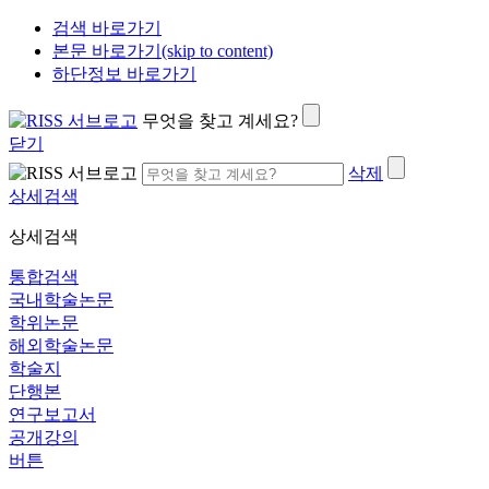
검색 바로가기
본문 바로가기(skip to content)
하단정보 바로가기
무엇을 찾고 계세요?
닫기
삭제
상세검색
상세검색
통합검색
국내학술논문
학위논문
해외학술논문
학술지
단행본
연구보고서
공개강의
버튼