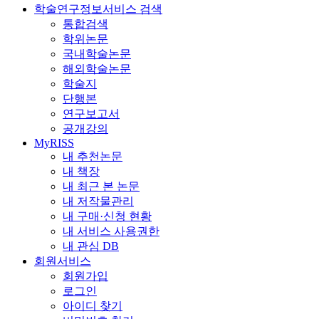
학술연구정보서비스 검색
통합검색
학위논문
국내학술논문
해외학술논문
학술지
단행본
연구보고서
공개강의
MyRISS
내 추천논문
내 책장
내 최근 본 논문
내 저작물관리
내 구매·신청 현황
내 서비스 사용권한
내 관심 DB
회원서비스
회원가입
로그인
아이디 찾기