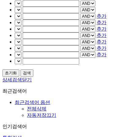
추가
추가
추가
추가
추가
추가
추가
상세검색닫기
최근검색어
최근검색어 옵션
전체삭제
자동저장끄기
인기검색어