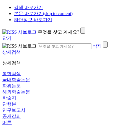
검색 바로가기
본문 바로가기(skip to content)
하단정보 바로가기
무엇을 찾고 계세요?
닫기
삭제
상세검색
상세검색
통합검색
국내학술논문
학위논문
해외학술논문
학술지
단행본
연구보고서
공개강의
버튼