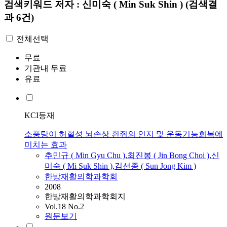
검색키워드
저자 : 신미숙 ( Min Suk Shin )
(검색결
과 6건)
전체선택
무료
기관내 무료
유료
KCI등재
소풍탕이 허혈성 뇌손상 흰쥐의 인지 및 운동기능회복에
미치는 효과
추민규 (
Min
Gyu Chu )
,
최진봉 ( Jin Bong Choi )
,
신
미숙
( Mi
Suk
Shin
)
,
김선종 ( Sun Jong Kim )
한방재활의학과학회
2008
한방재활의학과학회지
Vol.18 No.2
원문보기