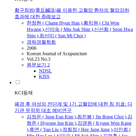
황구침법(黃丘鍼法)을 이용한 고혈압 환자의 혈압강하
효과에 대한 증례보고
한창현 ( Chang Hyun Han )
,
황치원 ( Chi Won
Hwang )
,
신미숙
(
Min
Suk
Shin
)
,
신선화 ( Seon Hwa
Shin
)
,
최선미 ( Sun Mi Choi )
경락경혈학회
2006
Korean Journal of Acupuncture
Vol.23 No.3
원문보기
2
NDSL
KISS
KCI등재
폐경 후 여성의 전단계 및 1기 고혈압에 대한 침 치료: 다
기관 무작위 대조 예비연구
김정은 ( Jung Eun Kim )
,
최진봉 ( Jin Bong Choi )
,
김
형준 ( Hyeong Jun Kim )
,
강경원 ( Kyung Won Kang
)
,
류연 ( Yan Liu )
,
정희정 ( Hee Jung Jung )
,
이민희 (
Min
Hee Lee )
,
신미숙
( Mi
Suk
Shin
)
,
김재홍 ( Jae