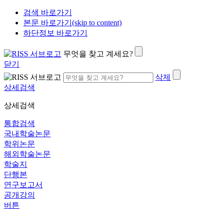
검색 바로가기
본문 바로가기(skip to content)
하단정보 바로가기
무엇을 찾고 계세요?
닫기
삭제
상세검색
상세검색
통합검색
국내학술논문
학위논문
해외학술논문
학술지
단행본
연구보고서
공개강의
버튼