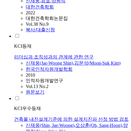
신재웅
,
최호
,
양원직
대한건축학회
2022
대한건축학회논문집
Vol.38 No.9
복사/대출신청
KCI등재
리더십과 조직성과의 관계에 관한 연구
신재웅
(Jae-Woong Shin)
,
김문석(Moon-Suk Kim)
한국인적자원개발학회
2010
인적자원개발연구
Vol.13 No.2
원문보기
KCI우수등재
건축물 내진설계기준에 의한 설계지진파 선정 방법 검토
신재웅
(Shin, Jae-Woong)
,
오상훈(Oh, Sang-Hoon)
,
양