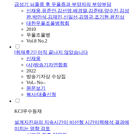
급성기 뇌졸중 후 우울증과 부양자의 부양부담
신재웅
,
유준안
,
김선영
,
배경열
,
김준태
,
양수진
,
김성
완
,
박만석
,
김재민
,
신일선
,
김명규
,
조기현
,
윤진상
대한우울조울병학회
2010
우울조울병
Vol.8 No.2
[취재후기] 아직 끝나지 않았습니다
신재웅
(사)방송기자연합회
2022
방송기자상 수상집
Vol.- No.-
원문보기
복사/대출신청
KCI우수등재
설계지진파의 지속시간이 비선형 시간이력해석 결과에
미치는 영향 검토