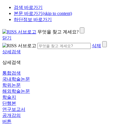
검색 바로가기
본문 바로가기(skip to content)
하단정보 바로가기
무엇을 찾고 계세요?
닫기
삭제
상세검색
상세검색
통합검색
국내학술논문
학위논문
해외학술논문
학술지
단행본
연구보고서
공개강의
버튼