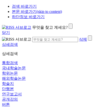
검색 바로가기
본문 바로가기(skip to content)
하단정보 바로가기
무엇을 찾고 계세요?
닫기
삭제
상세검색
상세검색
통합검색
국내학술논문
학위논문
해외학술논문
학술지
단행본
연구보고서
공개강의
버튼