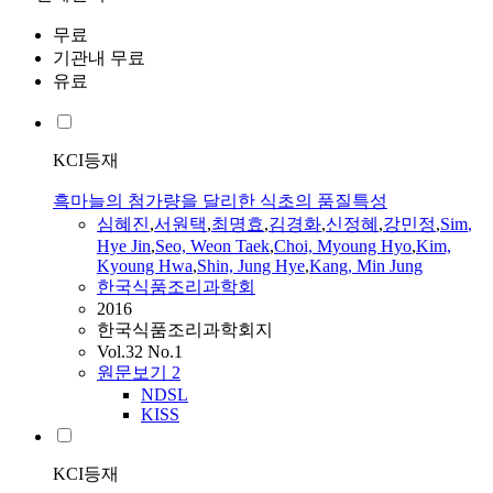
무료
기관내 무료
유료
KCI등재
흑마늘의 첨가량을 달리한 식초의 품질특성
심혜진
,
서원택
,
최명효
,
김경화
,
신정혜
,
강민정
,
Sim
,
Hye
Jin
,
Seo, Weon Taek
,
Choi, Myoung Hyo
,
Kim,
Kyoung Hwa
,
Shin, Jung
Hye
,
Kang, Min Jung
한국식품조리과학회
2016
한국식품조리과학회지
Vol.32 No.1
원문보기
2
NDSL
KISS
KCI등재