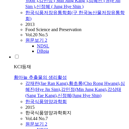
Yoon )
,
강민정 ( Min Jung Kang )
,
심혜진
(
Hye
Jin
Sim
)
,
신정혜 ( Jung
Hye
Shin )
한국식품저장유통학회(구 한국농산물저장유통학
회)
2013
Food Science and Preservation
Vol.20 No.5
원문보기
2
NDSL
DBpia
KCI등재
황마늘 추출물의 생리활성
강재란(Jae Ran Kang)
,
황초롱(Cho Rong Hwang)
,
심
혜진
(
Hye
Jin
Sim
)
,
강민정(Min Jung Kang)
,
강상태
(Sang Tae Kang)
,
신정혜(Jung
Hye
Shin)
한국식품영양과학회
2015
한국식품영양과학회지
Vol.44 No.7
원문보기
2