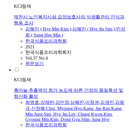
KCI등재
제천시 노인복지시설 요양보호사의 식생활관리 인식과
행동 조사
김혜민 (
Hye
Min Kim )
,
심혜진
(
Hye
Jin
Sim
)
,
민성
희 ( Sung Hee Min )
한국식품조리과학회
2021
한국식품조리과학회지
Vol.37 No.4
원문보기
KCI등재
흑마늘 추출액의 첨가 농도에 따른 간장의 품질특성 및
항산화 활성
최명효
,
강재란
,
강민정
,
심혜진
,
이창권
,
김경민
,
김동
규
,
신정혜
,
Choi, Myoung Hyo
,
Kang, Jae Ran
,
Kang,
Min Jung
,
Sim
,
Hye
Jin
,
Lee, Chang Kwon
,
Kim,
Gyoung Min
,
Kim, Dong Gyu
,
Shin, Jung
Hye
한국식품조리과학회