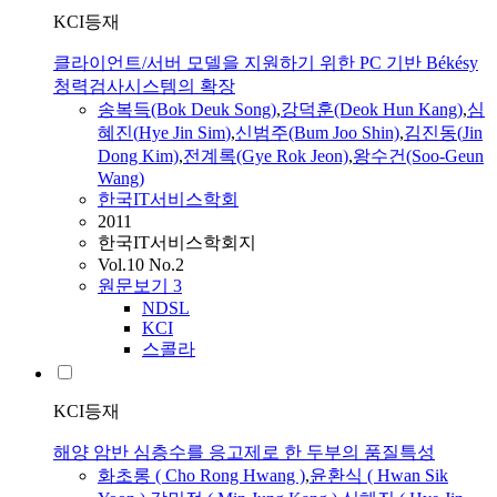
KCI등재
클라이언트/서버 모델을 지원하기 위한 PC 기반 Békésy
청력검사시스템의 확장
송복득(Bok Deuk Song)
,
강덕훈(Deok Hun Kang)
,
심
혜진
(
Hye
Jin
Sim
)
,
신범주(Bum Joo Shin)
,
김진동(
Jin
Dong Kim)
,
전계록(Gye Rok Jeon)
,
왕수건(Soo-Geun
Wang)
한국IT서비스학회
2011
한국IT서비스학회지
Vol.10 No.2
원문보기
3
NDSL
KCI
스콜라
KCI등재
해양 암반 심층수를 응고제로 한 두부의 품질특성
화초롱 ( Cho Rong Hwang )
,
윤환식 ( Hwan Sik