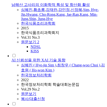
남해산 고사리의 이화학적 특성 및 항산화 활성
심혜진
,
황초롱
,
강재란
,
강민정
,
신정혜
,
Sim
,
Hye
-
Jin
,
Hwang, Cho-Rong
,
Kang, Jae-Ran
,
Kang, Min-
Jung
,
Shin, Jung-
Hye
한국식품조리과학회
2015
한국식품조리과학회지
Vol.31 No.3
원문보기
2
NDSL
KISS
AI 신뢰성을 위한 XAI 기술 동향
심혜진
(
Hye
-
jin
Sim
)
,
최창우 ( Chang-woo Choi )
,
김
호원 ( Ho-won Kim )
한국정보처리학회
2022
한국정보처리학회 학술대회논문집
Vol.29 No.2
원문보기
복사/대출신청