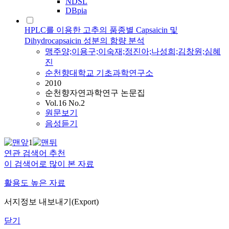
NDSL
DBpia
HPLC를 이용한 고추의 품종별 Capsaicin 및
Dihydrocapsaicin 성분의 함량 분석
맹주양;이용구;이숙재;정진아;나성희;김창원;
심혜
진
순천향대학교 기초과학연구소
2010
순천향자연과학연구 논문집
Vol.16 No.2
원문보기
음성듣기
1
연관 검색어 추천
이 검색어로 많이 본 자료
활용도 높은 자료
서지정보 내보내기(Export)
닫기