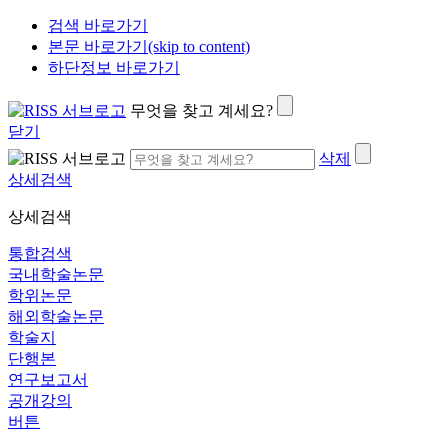
검색 바로가기
본문 바로가기(skip to content)
하단정보 바로가기
무엇을 찾고 계세요?
닫기
삭제
상세검색
상세검색
통합검색
국내학술논문
학위논문
해외학술논문
학술지
단행본
연구보고서
공개강의
버튼