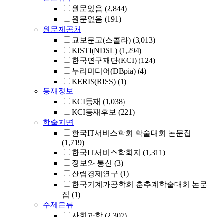
원문있음
(2,844)
원문없음
(191)
원문제공처
교보문고(스콜라)
(3,013)
KISTI(NDSL)
(1,294)
한국연구재단(KCI)
(124)
누리미디어(DBpia)
(4)
KERIS(RISS)
(1)
등재정보
KCI등재
(1,038)
KCI등재후보
(221)
학술지명
한국IT서비스학회 학술대회 논문집
(1,719)
한국IT서비스학회지
(1,311)
정보와 통신
(3)
산림경제연구
(1)
한국기계가공학회 춘추계학술대회 논문
집
(1)
주제분류
사회과학
(2,307)