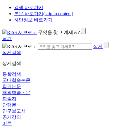
검색 바로가기
본문 바로가기(skip to content)
하단정보 바로가기
무엇을 찾고 계세요?
닫기
삭제
상세검색
상세검색
통합검색
국내학술논문
학위논문
해외학술논문
학술지
단행본
연구보고서
공개강의
버튼