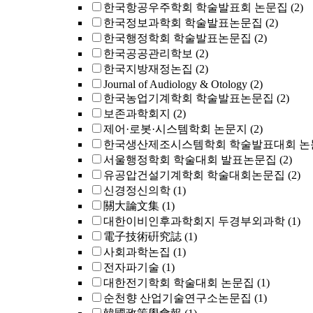
한국항공우주학회 학술발표회 논문집
(2)
한국정보과학회 학술발표논문집
(2)
한국행정학회 학술발표논문집
(2)
한국공공관리학보
(2)
한국지방재정논집
(2)
Journal of Audiology & Otology
(2)
한국농업기계학회 학술발표논문집
(2)
보존과학회지
(2)
제어·로봇·시스템학회 논문지
(2)
한국생산제조시스템학회 학술발표대회 논
서울행정학회 학술대회 발표논문집
(2)
유공압건설기계학회 학술대회논문집
(2)
신경정신의학
(1)
關大論文集
(1)
대한이비인후과학회지 두경부외과학
(1)
電子技術硏究誌
(1)
사회과학논집
(1)
전자파기술
(1)
대한전기학회 학술대회 논문집
(1)
순천향 산업기술연구소논문집
(1)