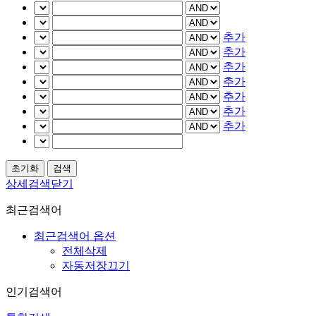
추가
추가
추가
추가
추가
추가
추가
상세검색닫기
최근검색어
최근검색어 옵션
전체삭제
자동저장끄기
인기검색어