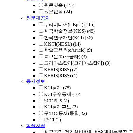
원문있음
(175)
원문없음
(24)
원문제공처
누리미디어(DBpia)
(116)
한국학술정보(KISS)
(48)
한국연구재단(KCI)
(36)
KISTI(NDSL)
(14)
학술교육원(eArticle)
(9)
교보문고(스콜라)
(3)
코리아스칼라(코리아스칼라)
(3)
KERIS(RISS)
(2)
KERIS(RISS)
(1)
등재정보
KCI등재
(78)
KCI우수등재
(10)
SCOPUS
(4)
KCI등재후보
(2)
구)KCI등재(통합)
(2)
ESCI
(1)
학술지명
한국조명·전기설비학회 학술대회논문집
(3