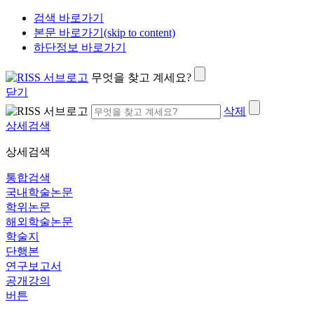
검색 바로가기
본문 바로가기(skip to content)
하단정보 바로가기
무엇을 찾고 계세요?
닫기
삭제
상세검색
상세검색
통합검색
국내학술논문
학위논문
해외학술논문
학술지
단행본
연구보고서
공개강의
버튼