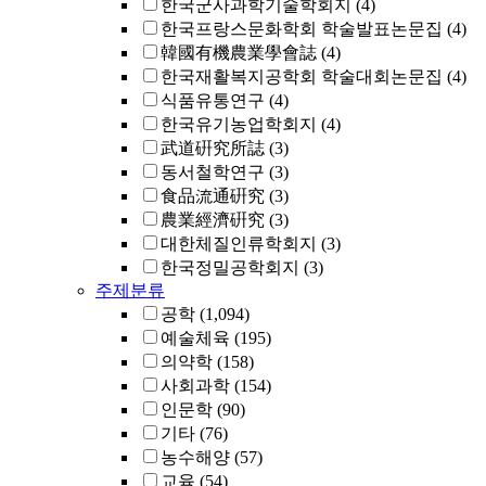
한국군사과학기술학회지
(4)
한국프랑스문화학회 학술발표논문집
(4)
韓國有機農業學會誌
(4)
한국재활복지공학회 학술대회논문집
(4)
식품유통연구
(4)
한국유기농업학회지
(4)
武道硏究所誌
(3)
동서철학연구
(3)
食品流通硏究
(3)
農業經濟硏究
(3)
대한체질인류학회지
(3)
한국정밀공학회지
(3)
주제분류
공학
(1,094)
예술체육
(195)
의약학
(158)
사회과학
(154)
인문학
(90)
기타
(76)
농수해양
(57)
교육
(54)