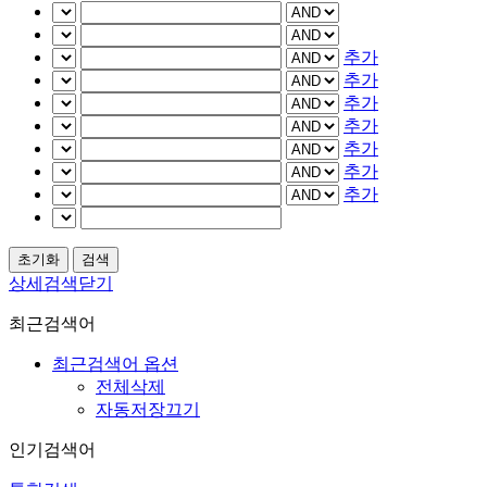
추가
추가
추가
추가
추가
추가
추가
상세검색닫기
최근검색어
최근검색어 옵션
전체삭제
자동저장끄기
인기검색어