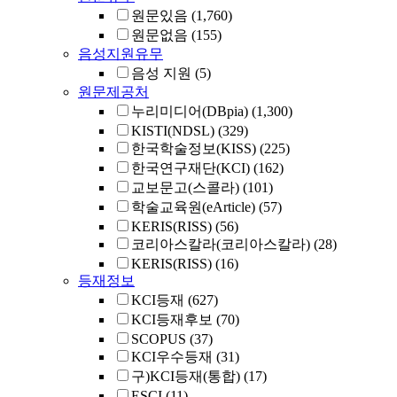
원문있음
(1,760)
원문없음
(155)
음성지원유무
음성 지원
(5)
원문제공처
누리미디어(DBpia)
(1,300)
KISTI(NDSL)
(329)
한국학술정보(KISS)
(225)
한국연구재단(KCI)
(162)
교보문고(스콜라)
(101)
학술교육원(eArticle)
(57)
KERIS(RISS)
(56)
코리아스칼라(코리아스칼라)
(28)
KERIS(RISS)
(16)
등재정보
KCI등재
(627)
KCI등재후보
(70)
SCOPUS
(37)
KCI우수등재
(31)
구)KCI등재(통합)
(17)
ESCI
(11)