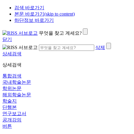
검색 바로가기
본문 바로가기(skip to content)
하단정보 바로가기
무엇을 찾고 계세요?
닫기
삭제
상세검색
상세검색
통합검색
국내학술논문
학위논문
해외학술논문
학술지
단행본
연구보고서
공개강의
버튼