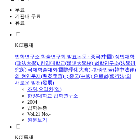
무료
기관내 무료
유료
KCI등재
법학연구소 학술연구회 발표논문 : 중국(中國) 정법대학
(政法大學). 한양대학교(漢陽大學校) 법학연구소(法學硏
究所) 국제학술대회(國際學術大會) -한중법율(韓中法律)
의 현안문제(懸案問題)- ; 중국(中國) 은행법(銀行法)의
새로운 발전(發展)
조위
,
오일환
(
역
)
한양대학교 법학연구소
2004
법학논총
Vol.21 No.-
원문보기
KCI등재