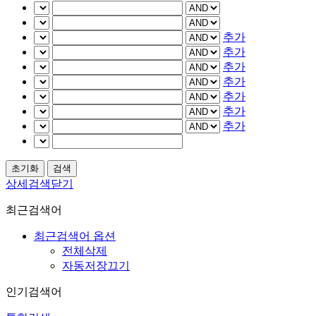
추가
추가
추가
추가
추가
추가
추가
상세검색닫기
최근검색어
최근검색어 옵션
전체삭제
자동저장끄기
인기검색어