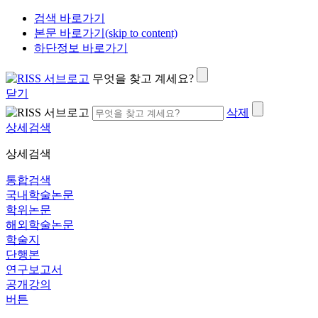
검색 바로가기
본문 바로가기(skip to content)
하단정보 바로가기
무엇을 찾고 계세요?
닫기
삭제
상세검색
상세검색
통합검색
국내학술논문
학위논문
해외학술논문
학술지
단행본
연구보고서
공개강의
버튼