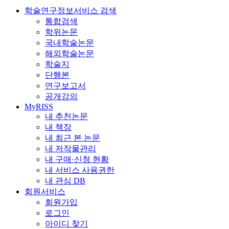
학술연구정보서비스 검색
통합검색
학위논문
국내학술논문
해외학술논문
학술지
단행본
연구보고서
공개강의
MyRISS
내 추천논문
내 책장
내 최근 본 논문
내 저작물관리
내 구매·신청 현황
내 서비스 사용권한
내 관심 DB
회원서비스
회원가입
로그인
아이디 찾기