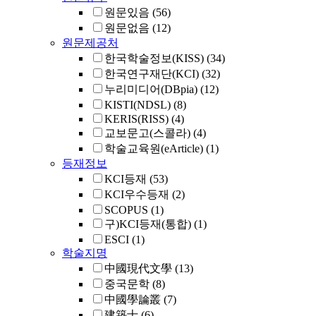
원문있음
(56)
원문없음
(12)
원문제공처
한국학술정보(KISS)
(34)
한국연구재단(KCI)
(32)
누리미디어(DBpia)
(12)
KISTI(NDSL)
(8)
KERIS(RISS)
(4)
교보문고(스콜라)
(4)
학술교육원(eArticle)
(1)
등재정보
KCI등재
(53)
KCI우수등재
(2)
SCOPUS
(1)
구)KCI등재(통합)
(1)
ESCI
(1)
학술지명
中國現代文學
(13)
중국문학
(8)
中國學論叢
(7)
建築士
(6)