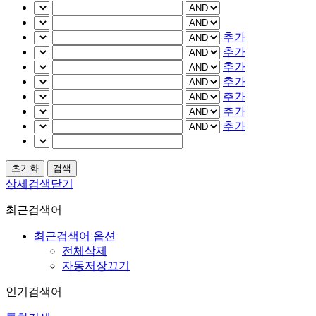
추가
추가
추가
추가
추가
추가
추가
상세검색닫기
최근검색어
최근검색어 옵션
전체삭제
자동저장끄기
인기검색어