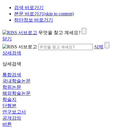
검색 바로가기
본문 바로가기(skip to content)
하단정보 바로가기
무엇을 찾고 계세요?
닫기
삭제
상세검색
상세검색
통합검색
국내학술논문
학위논문
해외학술논문
학술지
단행본
연구보고서
공개강의
버튼