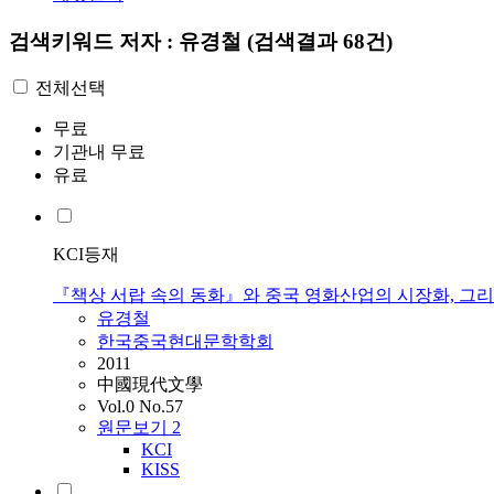
검색키워드
저자 : 유경철
(검색결과 68건)
전체선택
무료
기관내 무료
유료
KCI등재
『책상 서랍 속의 동화』와 중국 영화산업의 시장화, 그리
유경철
한국중국현대문학학회
2011
中國現代文學
Vol.0 No.57
원문보기
2
KCI
KISS