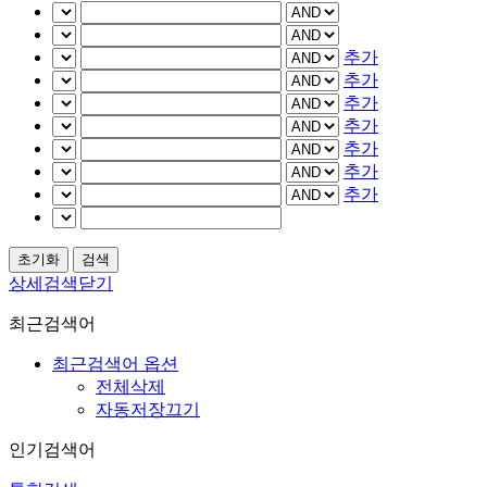
추가
추가
추가
추가
추가
추가
추가
상세검색닫기
최근검색어
최근검색어 옵션
전체삭제
자동저장끄기
인기검색어