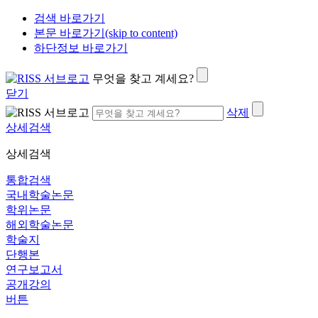
검색 바로가기
본문 바로가기(skip to content)
하단정보 바로가기
무엇을 찾고 계세요?
닫기
삭제
상세검색
상세검색
통합검색
국내학술논문
학위논문
해외학술논문
학술지
단행본
연구보고서
공개강의
버튼