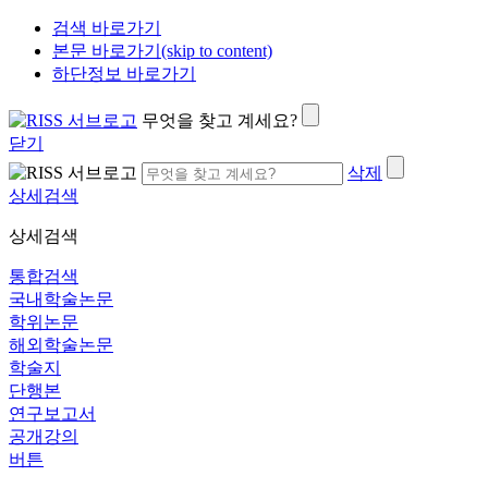
검색 바로가기
본문 바로가기(skip to content)
하단정보 바로가기
무엇을 찾고 계세요?
닫기
삭제
상세검색
상세검색
통합검색
국내학술논문
학위논문
해외학술논문
학술지
단행본
연구보고서
공개강의
버튼