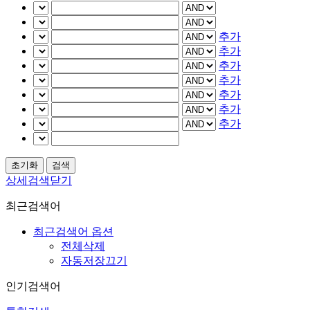
추가
추가
추가
추가
추가
추가
추가
상세검색닫기
최근검색어
최근검색어 옵션
전체삭제
자동저장끄기
인기검색어