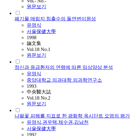
Vol.- No.-
원문보기
폐기물 매립지 침출수의 돌연변이원성
유영식
서울保健大學
1998
論文集
Vol.18 No.1
원문보기
정신과 응급환자의 연령에 따른 임상양상 분석
유영식
중앙대학교 의과대학 의과학연구소
1993
中央醫大誌
Vol.18 No.2
원문보기
나팔꽃 피해를 지표로 한 광화학 옥시단트 오염의 평가
유영식
,
권우택
,
채수권
,
김남천
서울保健大學
1992