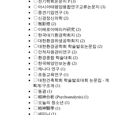
전기학회논문지 P
(3)
아시아태평양융합연구교류논문지
(3)
중견기업연구
(3)
신경정신의학
(2)
無影燈
(2)
이베로아메리카硏究
(2)
한국대기환경학회지
(2)
대한환경위생공학회지
(2)
대한환경공학회 학술발표논문집
(2)
인적자원관리연구
(2)
환경종합 학술대회
(2)
한국해양안보논총
(2)
캐나다 연구
(1)
초등교육연구
(1)
대한건축학회 학술발표대회 논문집 - 계
획계/구조계
(1)
동광
(1)
精神分析 (Psychoanalysis)
(1)
오늘의 청소년
(1)
精神醫學
(1)
세미나
(1)