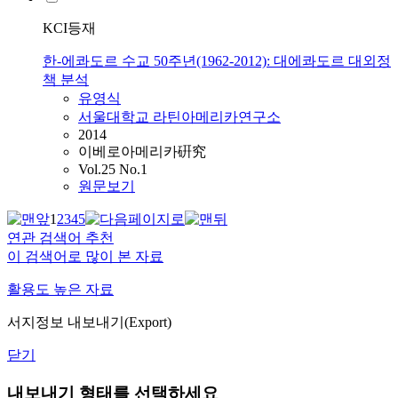
KCI등재
한-에콰도르 수교 50주년(1962-2012): 대에콰도르 대외정
책 분석
유영식
서울대학교 라틴아메리카연구소
2014
이베로아메리카硏究
Vol.25 No.1
원문보기
1
2
3
4
5
연관 검색어 추천
이 검색어로 많이 본 자료
활용도 높은 자료
서지정보 내보내기(Export)
닫기
내보내기 형태를 선택하세요