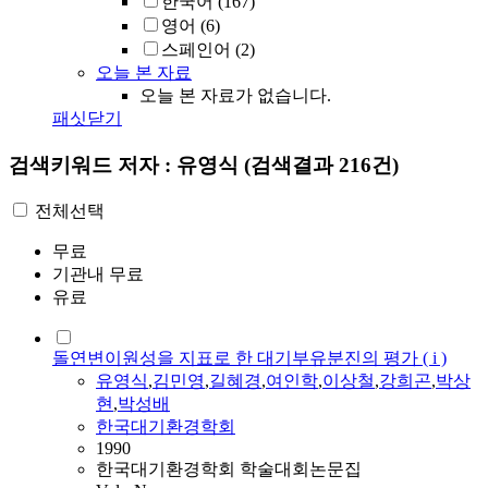
한국어
(167)
영어
(6)
스페인어
(2)
오늘 본 자료
오늘 본 자료가 없습니다.
패싯닫기
검색키워드
저자 : 유영식
(검색결과 216건)
전체선택
무료
기관내 무료
유료
돌연변이원성을 지표로 한 대기부유분진의 평가 ( i )
유영식
,
김민영
,
길혜경
,
여인학
,
이상철
,
강희곤
,
박상
현
,
박성배
한국대기환경학회
1990
한국대기환경학회 학술대회논문집