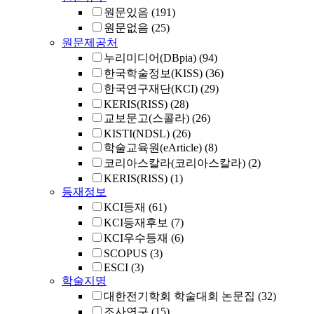
원문있음
(191)
원문없음
(25)
원문제공처
누리미디어(DBpia)
(94)
한국학술정보(KISS)
(36)
한국연구재단(KCI)
(29)
KERIS(RISS)
(28)
교보문고(스콜라)
(26)
KISTI(NDSL)
(26)
학술교육원(eArticle)
(8)
코리아스칼라(코리아스칼라)
(2)
KERIS(RISS)
(1)
등재정보
KCI등재
(61)
KCI등재후보
(7)
KCI우수등재
(6)
SCOPUS
(3)
ESCI
(3)
학술지명
대한전기학회 학술대회 논문집
(32)
조사연구
(15)