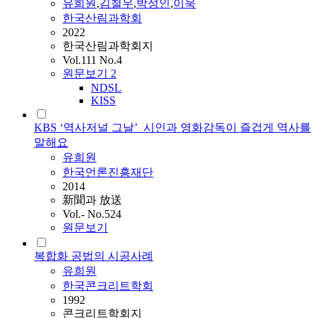
유희원
,
김철우
,
박성인
,
이욱
한국산림과학회
2022
한국산림과학회지
Vol.111 No.4
원문보기
2
NDSL
KISS
KBS ‘역사저널 그날’_시인과 영화감독이 즐겁게 역사를
말해요
유희원
한국언론진흥재단
2014
新聞과 放送
Vol.- No.524
원문보기
복합화 공법의 시공사례
유희원
한국콘크리트학회
1992
콘크리트학회지