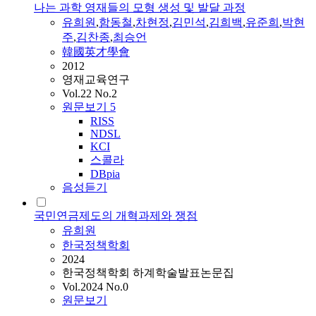
나는 과학 영재들의 모형 생성 및 발달 과정
유희원
,
함동철
,
차현정
,
김민석
,
김희백
,
유준희
,
박현
주
,
김찬종
,
최승언
韓國英才學會
2012
영재교육연구
Vol.22 No.2
원문보기
5
RISS
NDSL
KCI
스콜라
DBpia
음성듣기
국민연금제도의 개혁과제와 쟁점
유희원
한국정책학회
2024
한국정책학회 하계학술발표논문집
Vol.2024 No.0
원문보기