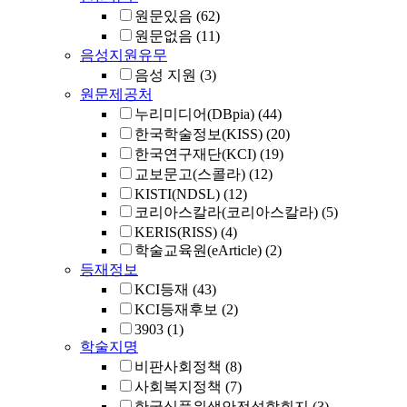
원문있음
(62)
원문없음
(11)
음성지원유무
음성 지원
(3)
원문제공처
누리미디어(DBpia)
(44)
한국학술정보(KISS)
(20)
한국연구재단(KCI)
(19)
교보문고(스콜라)
(12)
KISTI(NDSL)
(12)
코리아스칼라(코리아스칼라)
(5)
KERIS(RISS)
(4)
학술교육원(eArticle)
(2)
등재정보
KCI등재
(43)
KCI등재후보
(2)
3903
(1)
학술지명
비판사회정책
(8)
사회복지정책
(7)
한국식품위생안전성학회지
(3)