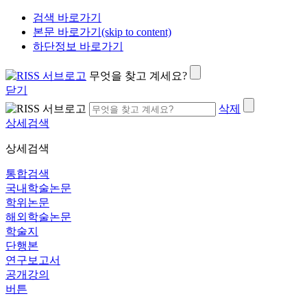
검색 바로가기
본문 바로가기(skip to content)
하단정보 바로가기
무엇을 찾고 계세요?
닫기
삭제
상세검색
상세검색
통합검색
국내학술논문
학위논문
해외학술논문
학술지
단행본
연구보고서
공개강의
버튼