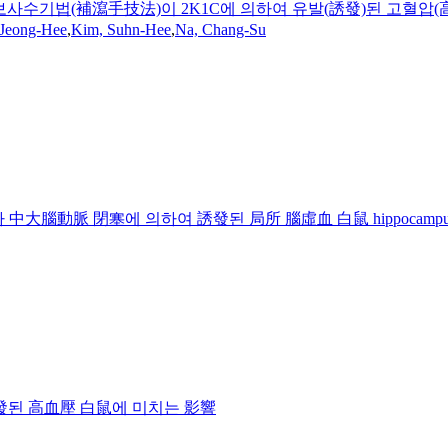
迎隨) 보사수기법(補瀉手技法)이 2K1C에 의하여 유발(誘發)된 고혈압
 Jeong-Hee
,
Kim, Suhn-Hee
,
Na, Chang-Su
 中大腦動脈 閉塞에 의하여 誘發된 局所 腦虛血 白鼠 hippocam
誘發된 高血壓 白鼠에 미치는 影響