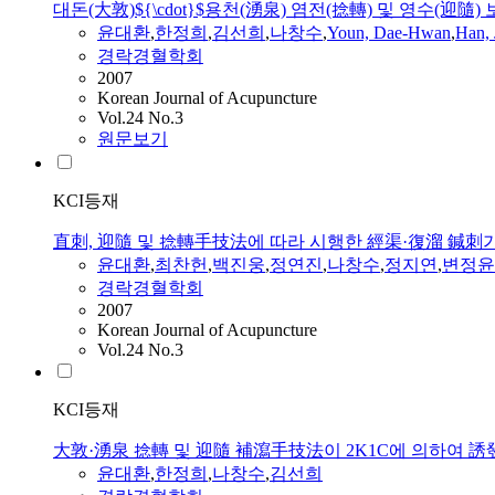
대돈(大敦)${\cdot}$용천(湧泉) 염전(捻轉) 및 영수(
윤대환
,
한정희
,
김선희
,
나창수
,
Youn, Dae-Hwan
,
Han,
경락경혈학회
2007
Korean Journal of Acupuncture
Vol.24 No.3
원문보기
KCI등재
直刺, 迎隨 및 捻轉手技法에 따라 시행한 經渠·復溜 鍼刺가
윤대환
,
최찬헌
,
백진웅
,
정연진
,
나창수
,
정지연
,
변정윤
경락경혈학회
2007
Korean Journal of Acupuncture
Vol.24 No.3
KCI등재
大敦·湧泉 捻轉 및 迎隨 補瀉手技法이 2K1C에 의하여 
윤대환
,
한정희
,
나창수
,
김선희