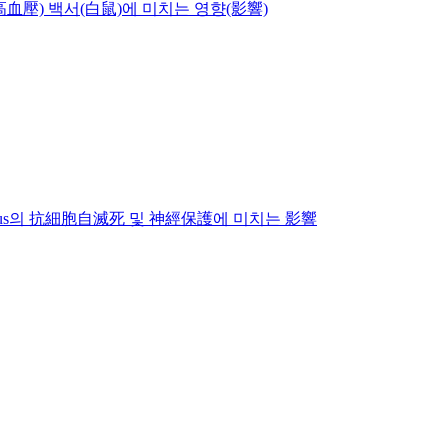
(高血壓) 백서(白鼠)에 미치는 영향(影響)
pus의 抗細胞自滅死 및 神經保護에 미치는 影響