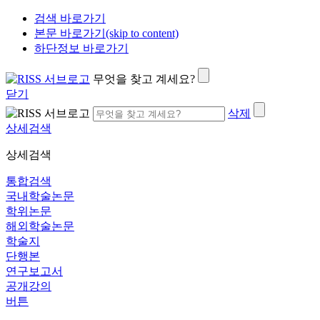
검색 바로가기
본문 바로가기(skip to content)
하단정보 바로가기
무엇을 찾고 계세요?
닫기
삭제
상세검색
상세검색
통합검색
국내학술논문
학위논문
해외학술논문
학술지
단행본
연구보고서
공개강의
버튼