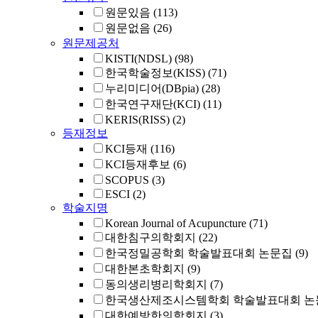
원문있음
(113)
원문없음
(26)
원문제공처
KISTI(NDSL)
(98)
한국학술정보(KISS)
(71)
누리미디어(DBpia)
(28)
한국연구재단(KCI)
(11)
KERIS(RISS)
(2)
등재정보
KCI등재
(116)
KCI등재후보
(6)
SCOPUS
(3)
ESCI
(2)
학술지명
Korean Journal of Acupuncture
(71)
대한침구의학회지
(22)
한국정밀공학회 학술발표대회 논문집
(9)
대한본초학회지
(9)
동의생리병리학회지
(7)
한국생산제조시스템학회 학술발표대회 논
대한예방한의학회지
(3)