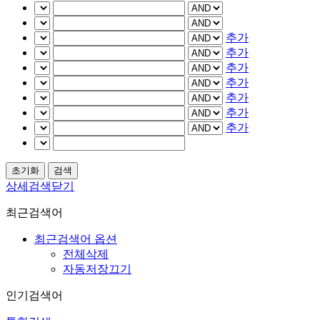
추가
추가
추가
추가
추가
추가
추가
상세검색닫기
최근검색어
최근검색어 옵션
전체삭제
자동저장끄기
인기검색어