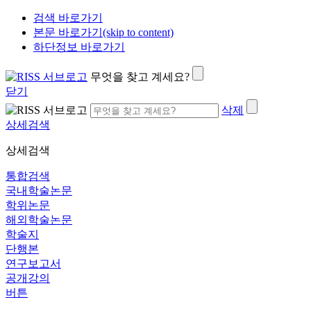
검색 바로가기
본문 바로가기(skip to content)
하단정보 바로가기
무엇을 찾고 계세요?
닫기
삭제
상세검색
상세검색
통합검색
국내학술논문
학위논문
해외학술논문
학술지
단행본
연구보고서
공개강의
버튼