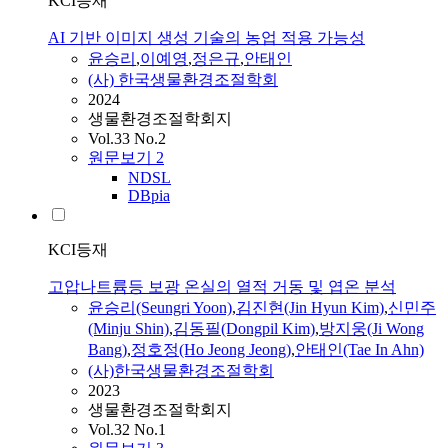
KCI등재
AI 기반 이미지 생성 기술의 농업 적용 가능성
윤승리
,
이예영
,
정은규
,
안태인
(사) 한국생물환경조절학회
2024
생물환경조절학회지
Vol.33 No.2
원문보기
2
NDSL
DBpia
KCI등재
고압나트륨등 보광 온실의 열적 거동 및 엽온 분석
윤승리
(Seungri Yoon)
,
김진현(Jin Hyun Kim)
,
신민주
(Minju Shin)
,
김동필(Dongpil Kim)
,
방지웅(Ji Wong
Bang)
,
정호정(Ho Jeong Jeong)
,
안태인(Tae In Ahn)
(사)한국생물환경조절학회
2023
생물환경조절학회지
Vol.32 No.1