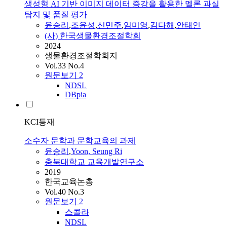
생성형 AI 기반 이미지 데이터 증강을 활용한 멜론 과실
탐지 및 품질 평가
윤승리
,
조윤성
,
신민주
,
임미영
,
김다해
,
안태인
(사) 한국생물환경조절학회
2024
생물환경조절학회지
Vol.33 No.4
원문보기
2
NDSL
DBpia
KCI등재
소수자 문학과 문학교육의 과제
윤승리
,
Yoon, Seung Ri
충북대학교 교육개발연구소
2019
한국교육논총
Vol.40 No.3
원문보기
2
스콜라
NDSL