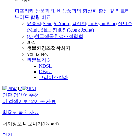
파프리카 상품과 및 비상품과의 항산화 활성 및 카로티
노이드 함량 비교
윤승리
(Seungri Yoon)
,
김진현(Jin Hyun Kim)
,
신민주
(Minju Shin)
,
정호정(Jeong Jeong)
(사)한국생물환경조절학회
2023
생물환경조절학회지
Vol.32 No.1
원문보기
3
NDSL
DBpia
코리아스칼라
1
2
연관 검색어 추천
이 검색어로 많이 본 자료
활용도 높은 자료
서지정보 내보내기(Export)
닫기