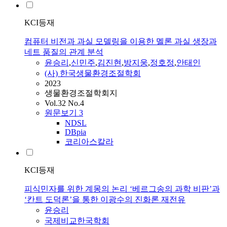
KCI등재
컴퓨터 비전과 과실 모델링을 이용한 멜론 과실 생장과
네트 품질의 관계 분석
윤승리
,
신민주
,
김진현
,
방지웅
,
정호정
,
안태인
(사) 한국생물환경조절학회
2023
생물환경조절학회지
Vol.32 No.4
원문보기
3
NDSL
DBpia
코리아스칼라
KCI등재
피식민자를 위한 계몽의 논리 ‘베르그송의 과학 비판’과
‘칸트 도덕론’을 통한 이광수의 진화론 재전유
윤승리
국제비교한국학회