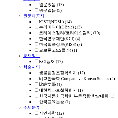
원문있음
(13)
원문없음
(5)
원문제공처
KISTI(NDSL)
(14)
누리미디어(DBpia)
(13)
코리아스칼라(코리아스칼라)
(10)
한국연구재단(KCI)
(4)
한국학술정보(KISS)
(3)
교보문고(스콜라)
(1)
등재정보
KCI등재
(17)
학술지명
생물환경조절학회지
(12)
비교한국학 Comparative Korean Studies
(2)
比較文學
(1)
대한치과보철학회지
(1)
한국자동차공학회 부문종합 학술대회
(1)
한국교육논총
(1)
주제분류
자연과학
(12)