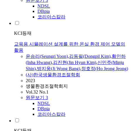
원문보기
3
NDSL
DBpia
코리아스칼라
KCI등재
교육용 시뮬레이션 설계를 위한 온실 환경 제어 모델의
활용
윤승리
(Seungri Yoon)
,
김동필(Dongpil Kim)
,
황인하
(Inha Hwang)
,
김진현(Jin Hyun Kim)
,
신민주(Minju
Shin)
,
방지웅(Ji Wong Bang)
,
정호정(Ho Jeong Jeong)
(사)한국생물환경조절학회
2023
생물환경조절학회지
Vol.32 No.1
원문보기
3
NDSL
DBpia
코리아스칼라
KCI등재